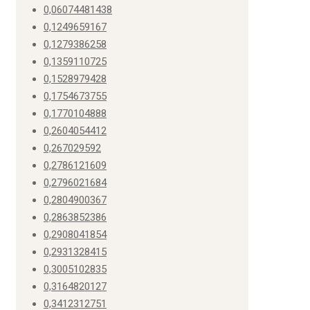
0,06074481438
0,1249659167
0,1279386258
0,1359110725
0,1528979428
0,1754673755
0,1770104888
0,2604054412
0,267029592
0,2786121609
0,2796021684
0,2804900367
0,2863852386
0,2908041854
0,2931328415
0,3005102835
0,3164820127
0,3412312751