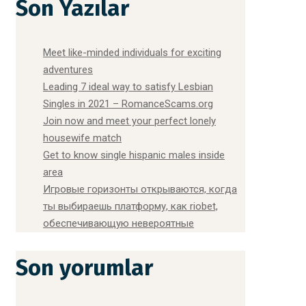
Son Yazılar
Meet like-minded individuals for exciting
adventures
Leading 7 ideal way to satisfy Lesbian
Singles in 2021 – RomanceScams.org
Join now and meet your perfect lonely
housewife match
Get to know single hispanic males inside
area
Игровые горизонты открываются, когда
ты выбираешь платформу, как riobet,
обеспечивающую невероятные
Son yorumlar