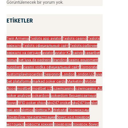
Görüntülenecek bir yorum yok.
ETIKETLER
1win Armenia
1xslots app aviator
1xslots casino
1xslots
зеркало
1xslots официальный сайт
1xslots рабочее
зеркало на сегодня
aviator
aviator KZ
bajivip
basaribet
bonus
bet luva de pedreiro
Branding
casino equipment
suppliers
casino vodka официальный сайт
Corporate
customplayingcardss
Designing
London
London UZ
luva
bet plataforma
marked poker cards
Marketing
Mobile
Apps
mostbet
mostbet UZ
ozwincasino
ozwincasino AU
poker analyzer
pokerdom
pokerdom бездепозитный
бонус
RFID poker chips
sky247 cricket
sky247 live
slot
baji app
slottica
slottica PL
Website
Промокоды
ПокерДом при регистрации
бонус код покерок
мотоцикл
новости хоккея
покердом
покерок бонус