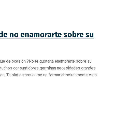
 de no enamorarte sobre su
gue de ocasion ?No te gustaria enamorarte sobre su
s. Muchos consumidores germinan necesidades grandes
on. Te platicamos como no formar absolutamente esta