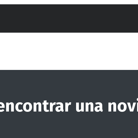
ncontrar una novi