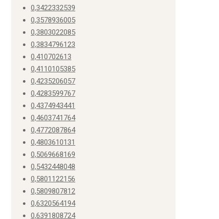
0,3422332539
0,3578936005
0,3803022085
0,3834796123
0,410702613
0,4110105385
0,4235206057
0,4283599767
0,4374943441
0,4603741764
0,4772087864
0,4803610131
0,5069668169
0,5432448048
0,5801122156
0,5809807812
0,6320564194
0,6391808724