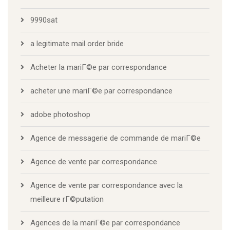
9990sat
a legitimate mail order bride
Acheter la mariГ©e par correspondance
acheter une mariГ©e par correspondance
adobe photoshop
Agence de messagerie de commande de mariГ©e
Agence de vente par correspondance
Agence de vente par correspondance avec la
meilleure rГ©putation
Agences de la mariГ©e par correspondance