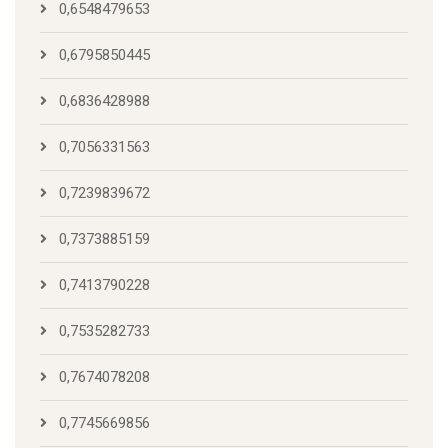
0,6548479653
0,6795850445
0,6836428988
0,7056331563
0,7239839672
0,7373885159
0,7413790228
0,7535282733
0,7674078208
0,7745669856