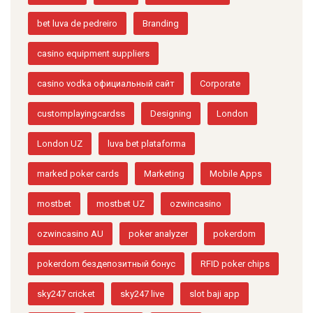
bet luva de pedreiro
Branding
casino equipment suppliers
casino vodka официальный сайт
Corporate
customplayingcardss
Designing
London
London UZ
luva bet plataforma
marked poker cards
Marketing
Mobile Apps
mostbet
mostbet UZ
ozwincasino
ozwincasino AU
poker analyzer
pokerdom
pokerdom бездепозитный бонус
RFID poker chips
sky247 cricket
sky247 live
slot baji app