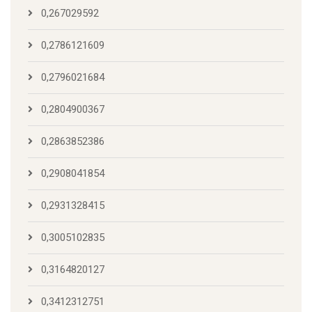
0,267029592
0,2786121609
0,2796021684
0,2804900367
0,2863852386
0,2908041854
0,2931328415
0,3005102835
0,3164820127
0,3412312751