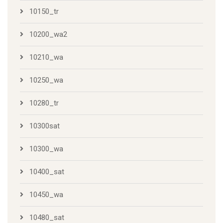
10150_tr
10200_wa2
10210_wa
10250_wa
10280_tr
10300sat
10300_wa
10400_sat
10450_wa
10480_sat