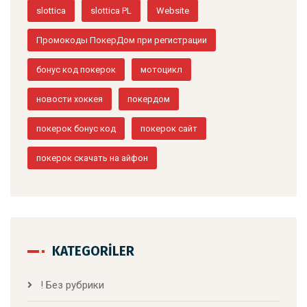
slottica
slottica PL
Website
Промокоды ПокерДом при регистрации
бонус код покерок
мотоцикл
новости хоккея
покердом
покерок бонус код
покерок сайт
покерок скачать на айфон
KATEGORILER
! Без рубрики