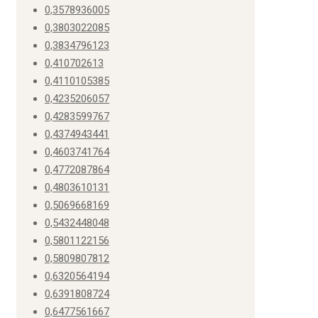
0,3578936005
0,3803022085
0,3834796123
0,410702613
0,4110105385
0,4235206057
0,4283599767
0,4374943441
0,4603741764
0,4772087864
0,4803610131
0,5069668169
0,5432448048
0,5801122156
0,5809807812
0,6320564194
0,6391808724
0,6477561667