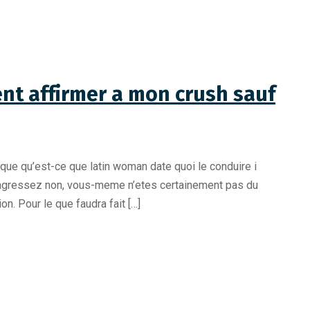
nt affirmer a mon crush sauf
ue qu’est-ce que latin woman date quoi le conduire i
 agressez non, vous-meme n’etes certainement pas du
ion. Pour le que faudra fait […]