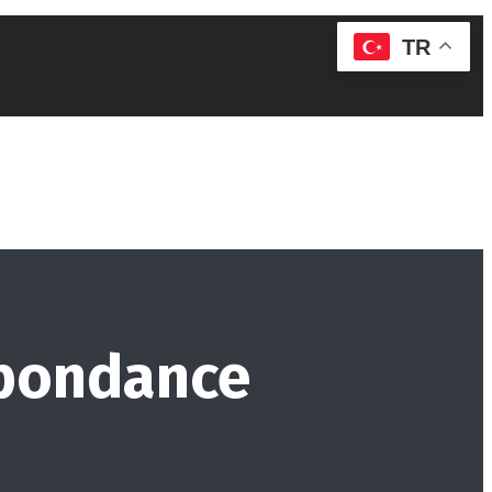
TR
spondance