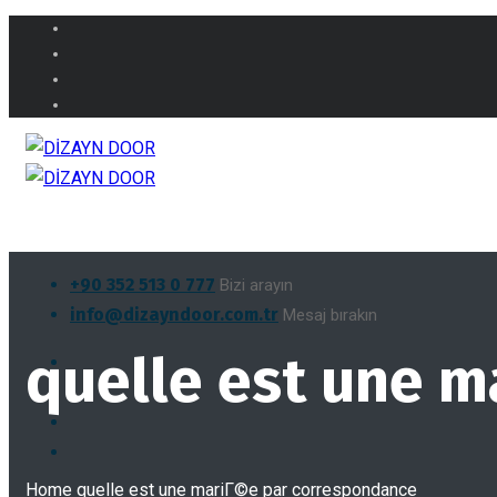
+90 352 513 0 777
Bizi arayın
info@dizayndoor.com.tr
Mesaj bırakın
quelle est une 
Home
quelle est une mariГ©e par correspondance