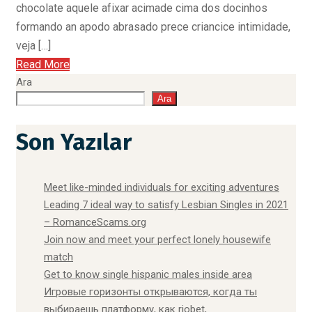
chocolate aquele afixar acimade cima dos docinhos
formando an apodo abrasado prece criancice intimidade,
veja […]
Read More
Ara
Ara
Son Yazılar
Meet like-minded individuals for exciting adventures
Leading 7 ideal way to satisfy Lesbian Singles in 2021
– RomanceScams.org
Join now and meet your perfect lonely housewife
match
Get to know single hispanic males inside area
Игровые горизонты открываются, когда ты
выбираешь платформу, как riobet,