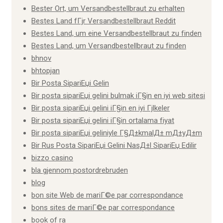
Bester Ort, um Versandbestellbraut zu erhalten
Bestes Land fГјr Versandbestellbraut Reddit
Bestes Land, um eine Versandbestellbraut zu finden
Bestes Land, um Versandbestellbraut zu finden
bhnov
bhtopjan
Bir Posta SipariЕџi Gelin
Bir posta sipariЕџi gelini bulmak iГ§in en iyi web sitesi
Bir posta sipariЕџi gelini iГ§in en iyi Гјlkeler
Bir posta sipariЕџi gelini iГ§in ortalama fiyat
Bir posta sipariЕџi geliniyle Г§Д±kmalД± mД±yД±m
Bir Rus Posta SipariЕџi Gelini NasД±l SipariЕџ Edilir
bizzo casino
bla gjennom postordrebruden
blog
bon site Web de mariГ©e par correspondance
bons sites de mariГ©e par correspondance
book of ra