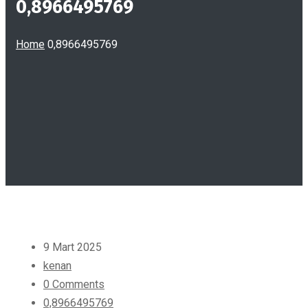
0,8966495769
Home
0,8966495769
9 Mart 2025
kenan
0 Comments
0,8966495769