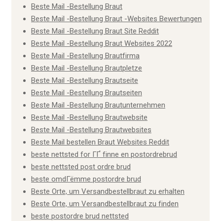
Beste Mail -Bestellung Braut
Beste Mail -Bestellung Braut -Websites Bewertungen
Beste Mail -Bestellung Braut Site Reddit
Beste Mail -Bestellung Braut Websites 2022
Beste Mail -Bestellung Brautfirma
Beste Mail -Bestellung Brautpletze
Beste Mail -Bestellung Brautseite
Beste Mail -Bestellung Brautseiten
Beste Mail -Bestellung Brautunternehmen
Beste Mail -Bestellung Brautwebsite
Beste Mail -Bestellung Brautwebsites
Beste Mail bestellen Braut Websites Reddit
beste nettsted for ГҐ finne en postordrebrud
beste nettsted post ordre brud
beste omdГёmme postordre brud
Beste Orte, um Versandbestellbraut zu erhalten
Beste Orte, um Versandbestellbraut zu finden
beste postordre brud nettsted