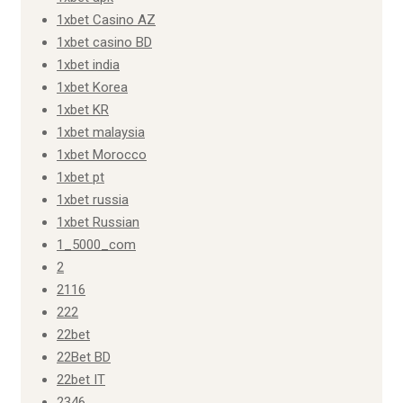
1xbet Casino AZ
1xbet casino BD
1xbet india
1xbet Korea
1xbet KR
1xbet malaysia
1xbet Morocco
1xbet pt
1xbet russia
1xbet Russian
1_5000_com
2
2116
222
22bet
22Bet BD
22bet IT
2346