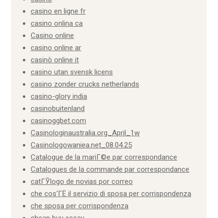
casino en ligne fr
casino onlina ca
Casino online
casino online ar
casinò online it
casino utan svensk licens
casino zonder crucks netherlands
casino-glory india
casinobuitenland
casinoggbet.com
Casinologinaustralia.org_April_1w
Casinologowaniea.net_08.04.25
Catalogue de la mariГ©e par correspondance
Catalogues de la commande par correspondance
catГЎlogo de novias por correo
che cos'ГЁ il servizio di sposa per corrispondenza
che sposa per corrispondenza