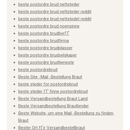
beste postordre brud nettsteder
beste postordre brud nettsteder reddit
beste postordre brud nettstedet reddit
beste postordre brud noensinne
beste postordre brudbyrГҐ
beste postordre brudfirma
beste postordre brudplasser
beste postordre brudselskaper
beste postordre brudtjeneste
beste postordrebrud
Beste Site -Mail -Bestellung Braut
beste steder for postordrebrud
beste steder ГҐ finne postordrebrud
Beste Versandbestellung Braut Land
Beste Versandbestellung Brautlender
Beste Website, um eine Mail -Bestellung zu finden,
Braut
Bester Ort fГјr Versandbestellbraut