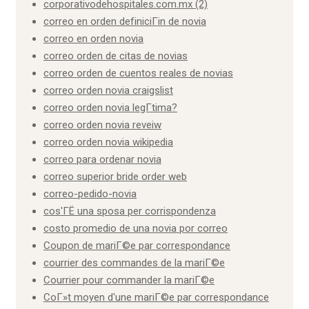
corporativodehospitales.com.mx (2)
correo en orden definiciГіn de novia
correo en orden novia
correo orden de citas de novias
correo orden de cuentos reales de novias
correo orden novia craigslist
correo orden novia legГ­tima?
correo orden novia reveiw
correo orden novia wikipedia
correo para ordenar novia
correo superior bride order web
correo-pedido-novia
cos'ГЁ una sposa per corrispondenza
costo promedio de una novia por correo
Coupon de mariГ©e par correspondance
courrier des commandes de la mariГ©e
Courrier pour commander la mariГ©e
CoГ»t moyen d'une mariГ©e par correspondance