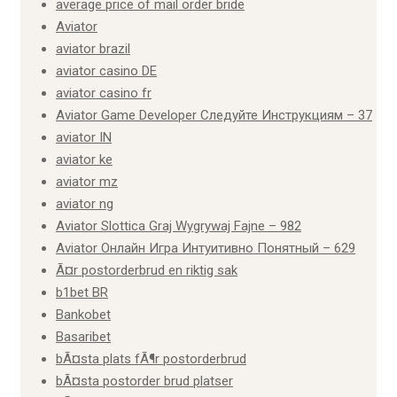
average price of mail order bride
Aviator
aviator brazil
aviator casino DE
aviator casino fr
Aviator Game Developer Следуйте Инструкциям – 37
aviator IN
aviator ke
aviator mz
aviator ng
Aviator Slottica Graj Wygrywaj Fajne – 982
Aviator Онлайн Игра Интуитивно Понятный – 629
Ã¤r postorderbrud en riktig sak
b1bet BR
Bankobet
Basaribet
bÃ¤sta plats fÃ¶r postorderbrud
bÃ¤sta postorder brud platser