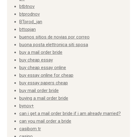
btbtnov
btprodnov
BTprod_jan
bttopjan
buenos sitios de novias por correo
buona posta elettronica siti sposa
buy a mail order bride
buy cheap essay
buy cheap essay online
buy essay online for cheap
buy essay papers cheap
buy mail order bride
buying a mail order bride
bynov+
can i get a mail order bride if i am already married?
can you mail order a bride
casibom tr
casino