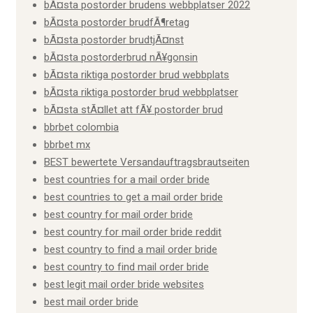
bÃ¤sta postorder brudens webbplatser 2022
bÃ¤sta postorder brudfÃ¶retag
bÃ¤sta postorder brudtjÃ¤nst
bÃ¤sta postorderbrud nÃ¥gonsin
bÃ¤sta riktiga postorder brud webbplats
bÃ¤sta riktiga postorder brud webbplatser
bÃ¤sta stÃ¤llet att fÃ¥ postorder brud
bbrbet colombia
bbrbet mx
BEST bewertete Versandauftragsbrautseiten
best countries for a mail order bride
best countries to get a mail order bride
best country for mail order bride
best country for mail order bride reddit
best country to find a mail order bride
best country to find mail order bride
best legit mail order bride websites
best mail order bride