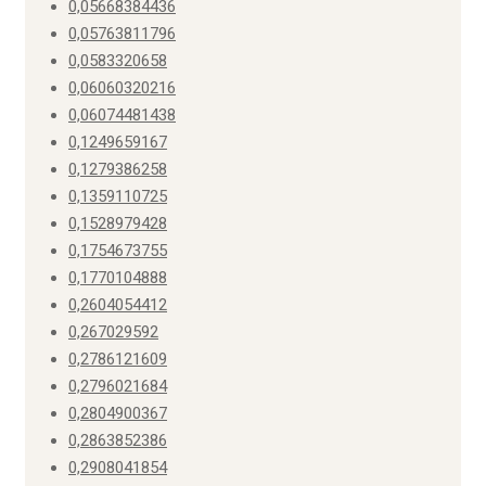
0,05668384436
0,05763811796
0,0583320658
0,06060320216
0,06074481438
0,1249659167
0,1279386258
0,1359110725
0,1528979428
0,1754673755
0,1770104888
0,2604054412
0,267029592
0,2786121609
0,2796021684
0,2804900367
0,2863852386
0,2908041854