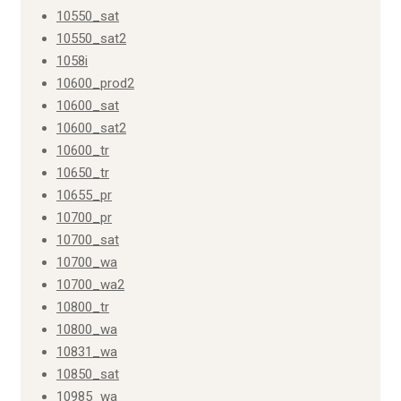
10550_sat
10550_sat2
1058i
10600_prod2
10600_sat
10600_sat2
10600_tr
10650_tr
10655_pr
10700_pr
10700_sat
10700_wa
10700_wa2
10800_tr
10800_wa
10831_wa
10850_sat
10985_wa