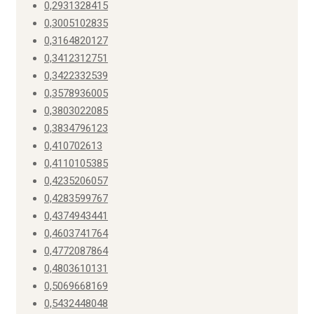
0,2931328415
0,3005102835
0,3164820127
0,3412312751
0,3422332539
0,3578936005
0,3803022085
0,3834796123
0,410702613
0,4110105385
0,4235206057
0,4283599767
0,4374943441
0,4603741764
0,4772087864
0,4803610131
0,5069668169
0,5432448048