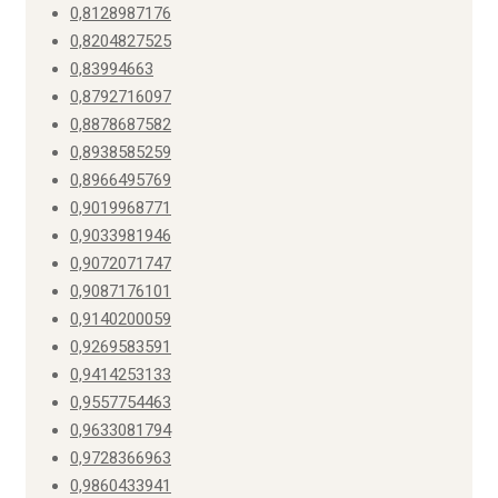
0,8128987176
0,8204827525
0,83994663
0,8792716097
0,8878687582
0,8938585259
0,8966495769
0,9019968771
0,9033981946
0,9072071747
0,9087176101
0,9140200059
0,9269583591
0,9414253133
0,9557754463
0,9633081794
0,9728366963
0,9860433941