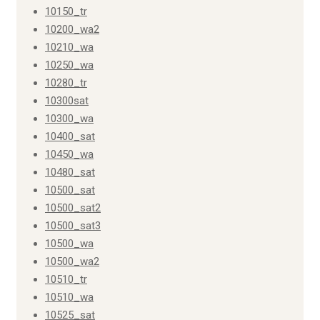
10150_tr
10200_wa2
10210_wa
10250_wa
10280_tr
10300sat
10300_wa
10400_sat
10450_wa
10480_sat
10500_sat
10500_sat2
10500_sat3
10500_wa
10500_wa2
10510_tr
10510_wa
10525_sat