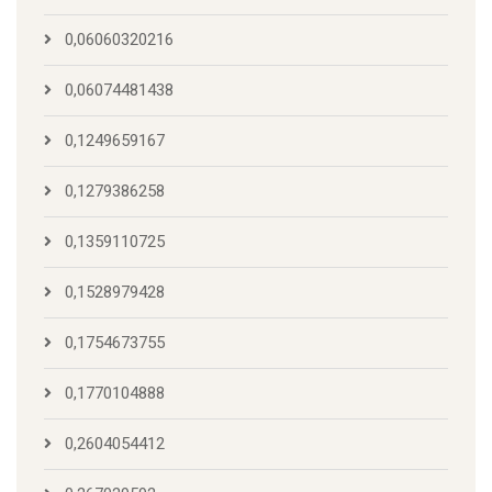
0,06060320216
0,06074481438
0,1249659167
0,1279386258
0,1359110725
0,1528979428
0,1754673755
0,1770104888
0,2604054412