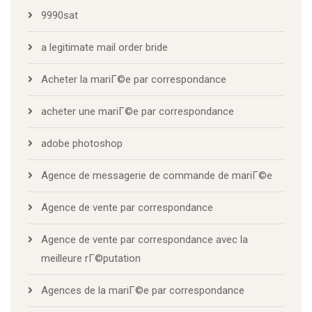
9990sat
a legitimate mail order bride
Acheter la mariГ©e par correspondance
acheter une mariГ©e par correspondance
adobe photoshop
Agence de messagerie de commande de mariГ©e
Agence de vente par correspondance
Agence de vente par correspondance avec la
meilleure rГ©putation
Agences de la mariГ©e par correspondance