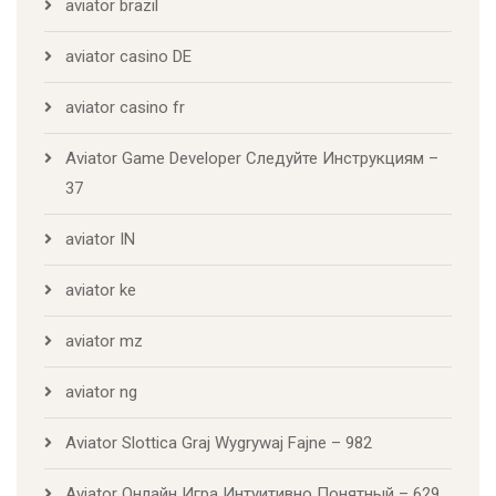
aviator brazil
aviator casino DE
aviator casino fr
Aviator Game Developer Следуйте Инструкциям –
37
aviator IN
aviator ke
aviator mz
aviator ng
Aviator Slottica Graj Wygrywaj Fajne – 982
Aviator Онлайн Игра Интуитивно Понятный – 629