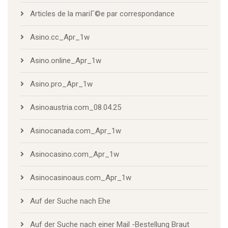
Articles de la mariГ©e par correspondance
Asino.cc_Apr_1w
Asino.online_Apr_1w
Asino.pro_Apr_1w
Asinoaustria.com_08.04.25
Asinocanada.com_Apr_1w
Asinocasino.com_Apr_1w
Asinocasinoaus.com_Apr_1w
Auf der Suche nach Ehe
Auf der Suche nach einer Mail -Bestellung Braut