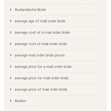
Auslandische Brute
average age of mail order bride
average cost of a mail order bride
average cost of mail order bride
average mail order bride prices
average price for a mail order bride
average price for mail order bride
average price of mail order bride
Aviator