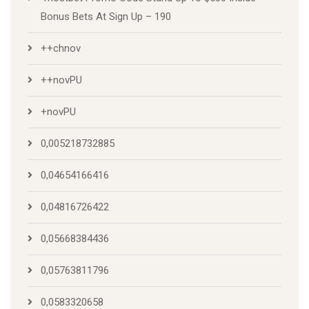
Bonus Bets At Sign Up – 190
++chnov
++novPU
+novPU
0,005218732885
0,04654166416
0,04816726422
0,05668384436
0,05763811796
0,0583320658