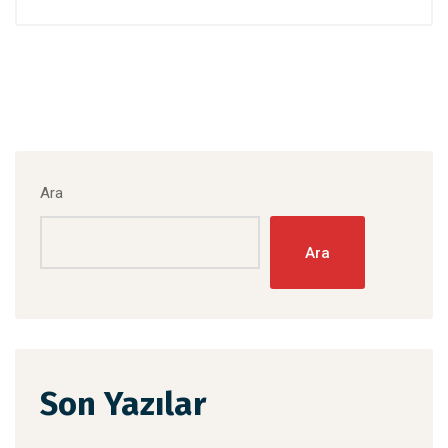
Ara
Ara
Son Yazılar