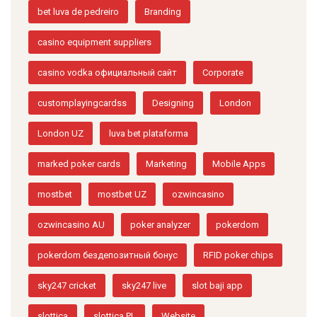
bet luva de pedreiro
Branding
casino equipment suppliers
casino vodka официальный сайт
Corporate
customplayingcardss
Designing
London
London UZ
luva bet plataforma
marked poker cards
Marketing
Mobile Apps
mostbet
mostbet UZ
ozwincasino
ozwincasino AU
poker analyzer
pokerdom
pokerdom бездепозитный бонус
RFID poker chips
sky247 cricket
sky247 live
slot baji app
slottica
slottica PL
Website