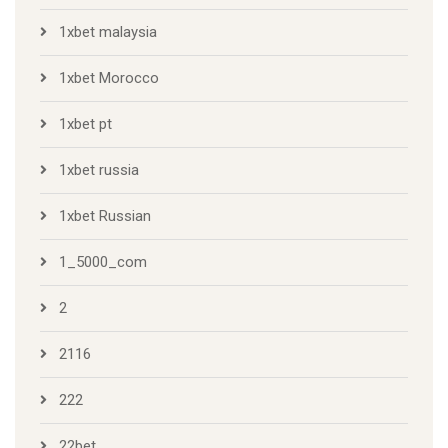
1xbet malaysia
1xbet Morocco
1xbet pt
1xbet russia
1xbet Russian
1_5000_com
2
2116
222
22bet