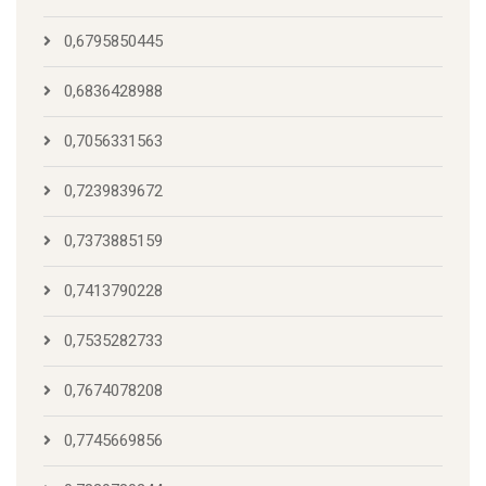
0,6795850445
0,6836428988
0,7056331563
0,7239839672
0,7373885159
0,7413790228
0,7535282733
0,7674078208
0,7745669856