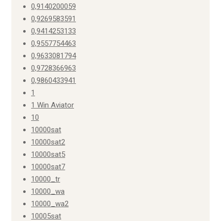
0,9140200059
0,9269583591
0,9414253133
0,9557754463
0,9633081794
0,9728366963
0,9860433941
1
1 Win Aviator
10
10000sat
10000sat2
10000sat5
10000sat7
10000_tr
10000_wa
10000_wa2
10005sat