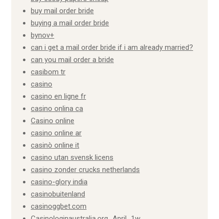
buy mail order bride
buying a mail order bride
bynov+
can i get a mail order bride if i am already married?
can you mail order a bride
casibom tr
casino
casino en ligne fr
casino onlina ca
Casino online
casino online ar
casinò online it
casino utan svensk licens
casino zonder crucks netherlands
casino-glory india
casinobuitenland
casinoggbet.com
Casinologinaustralia.org_April_1w