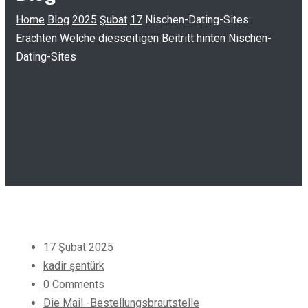
Home
Blog
2025
Şubat
17
Nischen-Dating-Sites:
Erachten Welche diesseitigen Beitritt hinten Nischen-
Dating-Sites
17 Şubat 2025
kadir şentürk
0 Comments
Die Mail -Bestellungsbrautstelle