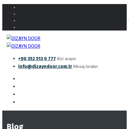
+90 352 513 0 777
Bizi arayın
info@dizayndoor.com.tr
Mesaj bırakın
Blog