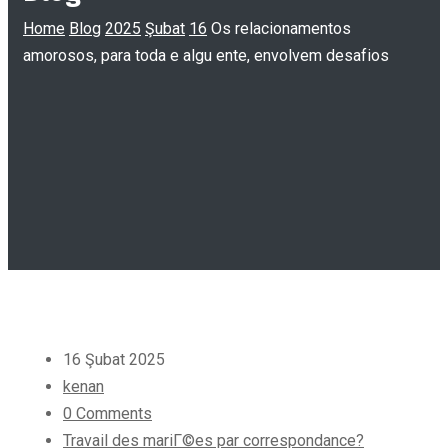
Home
Blog
2025
Şubat
16
Os relacionamentos
amorosos, para toda e algu ente, envolvem desafios
16 Şubat 2025
kenan
0 Comments
Travail des mariГ©es par correspondance?