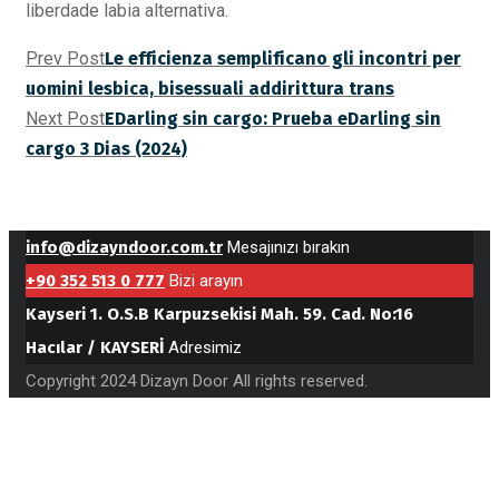
liberdade labia alternativa.
Prev Post
Le efficienza semplificano gli incontri per
uomini lesbica, bisessuali addirittura trans
Next Post
EDarling sin cargo: Prueba eDarling sin
cargo 3 Dias (2024)
info@dizayndoor.com.tr
Mesajınızı bırakın
+90 352 513 0 777
Bizi arayın
Kayseri 1. O.S.B Karpuzsekisi Mah. 59. Cad. No:16
Hacılar / KAYSERİ
Adresimiz
Copyright 2024 Dizayn Door All rights reserved.