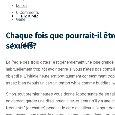
kenan
0 Comments
BIZ KIMIZ
Genel
Chaque fois que pourrait-il êt
sexuels?
GALERI
La “règle des trois dates” est généralement une jolie grande
habituellement trop-tôt avoir genre si vous n’êtes pas compl
objectifs. L’initiale heure est pratiquement constamment trop 
assez bien depuis un certain temps while comme buddies, w
Sinon, tout premier heures vous donne l’opportunité de se fa
en gardant garder une discussion aller, et sentir s’il y a une
fréquents” (et chatter) pendant le cafe ou ailleurs, l’esprit d
nude quand vous regardez le area, et vous aussi devez pren