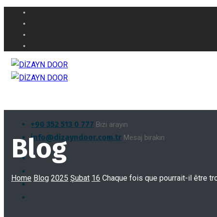
+90 352 513 0 777
Bizi arayın
Blog
info@dizayndoor.com.tr
Mesaj bırakın
Home
Blog
2025
Şubat
16
Chaque fois que pourrait-il être t