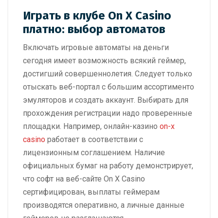
Играть в клубе On X Casino
платно: выбор автоматов
Включать игровые автоматы на деньги
сегодня имеет возможность всякий геймер,
достигший совершеннолетия. Следует только
отыскать веб-портал с большим ассортименто
эмуляторов и создать аккаунт. Выбирать для
прохождения регистрации надо проверенные
площадки. Например, онлайн-казино
on-x
casino
работает в соответствии с
лицензионным соглашением. Наличие
официальных бумаг на работу демонстрирует,
что софт на веб-сайте On X Casino
сертифицирован, выплаты геймерам
производятся оперативно, а личные данные