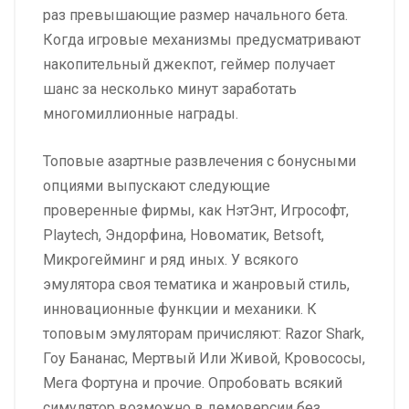
раз превышающие размер начального бета.
Когда игровые механизмы предусматривают
накопительный джекпот, геймер получает
шанс за несколько минут заработать
многомиллионные награды.
Топовые азартные развлечения с бонусными
опциями выпускают следующие
проверенные фирмы, как НэтЭнт, Игрософт,
Playtech, Эндорфина, Новоматик, Betsoft,
Микрогейминг и ряд иных. У всякого
эмулятора своя тематика и жанровый стиль,
инновационные функции и механики. К
топовым эмуляторам причисляют: Razor Shark,
Гоу Бананас, Мертвый Или Живой, Кровососы,
Мега Фортуна и прочие. Опробовать всякий
симулятор возможно в демоверсии без