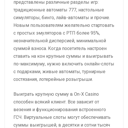
представлены различные разделы игр:
традиционные автоматы 777, настольные
симуляторы, бинго, лайв-автоматы и прочие.
Новым пользователям желательно стартовать
с простых эмуляторов с РТП более 95%,
незначительной дисперсией, минимальной
суммой взноса. Когда посетитель настроен
ставить на кон крупные суммы и выигрывать
по-максимуму, нужно включить онлайн-слоты
с подарками, живые автоматы, турнирные
состязания, лотерейные розыгрыши.
Выиграть крупную сумму в On-X Casino
способен всякий клиент. Все зависит от
везения и функционирования встроенного
ГСЧ. Виртуальные слоты могут обеспечивать
суммы выигрышей, в десятки и сотни тысяч