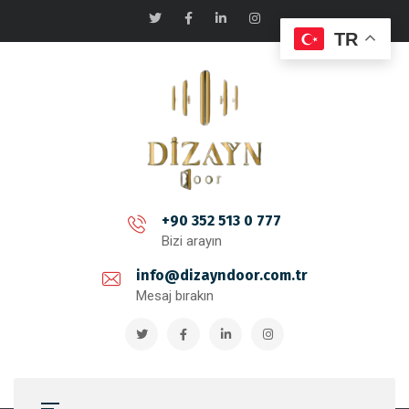
TR
+90 352 513 0 777
Bizi arayın
info@dizayndoor.com.tr
Mesaj bırakın