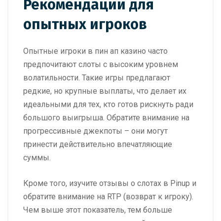
Рекомендации для
опытных игроков
Опытные игроки в пин ап казино часто
предпочитают слоты с высоким уровнем
волатильности. Такие игры предлагают
редкие, но крупные выплаты, что делает их
идеальными для тех, кто готов рискнуть ради
большого выигрыша. Обратите внимание на
прогрессивные джекпоты – они могут
принести действительно впечатляющие
суммы.
Кроме того, изучите отзывы о слотах в Pinup и
обратите внимание на RTP (возврат к игроку).
Чем выше этот показатель, тем больше