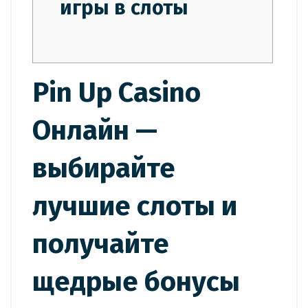
игры в слоты
Pin Up Casino
Онлайн —
выбирайте
лучшие слоты и
получайте
щедрые бонусы