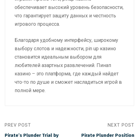
обеспечивает высокий уровень безопасности,
что гарантирует защиту данных и честность
игрового процесса.
Благодаря удобному интерфейсу, широкому
выбору слотов и надежности, pin up казино
становится идеальным выбором для
любителей азартных развлечений. Пинап
казино – это платформа, где каждый найдет
что-то по душе и сможет насладиться игрой в
полной мере.
PREV POST
NEXT POST
Pirate’s Plunder Trial by
Pirate Plunder Position