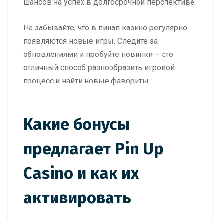
шансов на успех в долгосрочной перспективе.
Не забывайте, что в пинап казино регулярно
появляются новые игры. Следите за
обновлениями и пробуйте новинки – это
отличный способ разнообразить игровой
процесс и найти новые фавориты.
Какие бонусы
предлагает Pin Up
Casino и как их
активировать