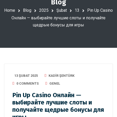
Blog
Home
Blog
2025
Şubat
13
Pin Up Casino
Онлайн — выбирайте лучшие слоты и получайте
щедрые бонусы для игры
13 ŞUBAT 2025
KADIR ŞENTÜRK
0 COMMENTS
GENEL
Pin Up Casino Онлайн —
выбирайте лучшие слоты и
получайте щедрые бонусы для