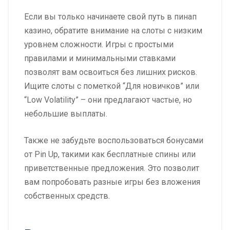
Если вы только начинаете свой путь в пинап
казино, обратите внимание на слоты с низким
уровнем сложности. Игры с простыми
правилами и минимальными ставками
позволят вам освоиться без лишних рисков.
Ищите слоты с пометкой “Для новичков” или
“Low Volatility” – они предлагают частые, но
небольшие выплаты.
Также не забудьте воспользоваться бонусами
от Pin Up, такими как бесплатные спины или
приветственные предложения. Это позволит
вам попробовать разные игры без вложения
собственных средств.