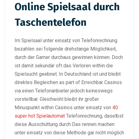
Online Spielsaal durch
Taschentelefon
Im Spielsaal unter einsatz von Telefonrechnung
bezahlen sei folgende drehstange Möglichkeit,
durch der Gamer durchaus gewinnen können. Doch
ist damit sekundär oft das Verloren within die
Spielsucht geebnet. In Deutschland ist und bleibt
direktes Begleichen as part of Erreichbar Casinos
via einen Telefonanbieter jedoch keineswegs
vorstellbar. Gleichwohl bleibt ihr großer
Minuspunkt within Casinos unter einsatz von
40
super hot Spielautomat
Telefonrechnung, daselbst
diese Ausschüttung durch Das rennen machen
unter einsatz von diese Methode gar nicht möglich