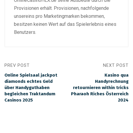
OnlineCasinoHEX.de seine Ausbeute durch die
Provisionen erhält. Provisionen, nachfolgende
unsereins pro Marketingmarken bekommen,
besitzen keinen Wert auf das Spielerlebnis eines
Benutzers.
PREV POST
NEXT POST
Online Spielsaal jackpot
Kasino qua
diamonds echtes Geld
Handyrechnung
über Handyguthaben
retournieren within tricks
begleichen Traktandum
Pharaoh Riches Österreich
Casinos 2025
2024