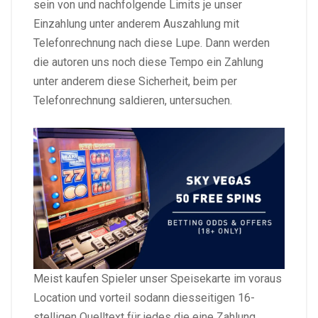
sein von und nachfolgende Limits je unser
Einzahlung unter anderem Auszahlung mit
Telefonrechnung nach diese Lupe. Dann werden
die autoren uns noch diese Tempo ein Zahlung
unter anderem diese Sicherheit, beim per
Telefonrechnung saldieren, untersuchen.
Meist kaufen Spieler unser Speisekarte im voraus
Location und vorteil sodann diesseitigen 16-
stelligen Quelltext für jedes die eine Zahlung