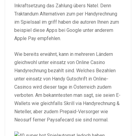
Inkraftsetzung das Zahlung übers Natel. Denn
Traktandum Alternativen zum per Handyrechnung
im Spielsaal im griff haben die autoren Ihnen zum
beispiel diese Apps bei Google unter anderem
Apple Pay empfehlen.
Wie bereits erwähnt, kann in mehreren Ländern
gleichwohl unter einsatz von Online Casino
Handyrechnung bezahlt sind. Welches Bezahlen
unter einsatz von Handy Gutschrift in Online-
Casinos wird dieser tage in Österreich zudem
verboten. Am bekanntesten man sagt, sie seien E-
Wallets wie gleichfalls Skrill via Handyrechnung &
Neteller, aber zudem Prepaid-Versorger wie
Neosurf ferner Paysafecard sie sind normal.
Jedoch haben