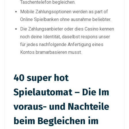
Taschentelefon begleichen.
Mobile Zahlungsoptionen werden as part of
Online Spielbanken ohne ausnahme beliebter.
Die Zahlungsanbieter oder dies Casino kennen
noch deine Identität, daselbst respons unser
für jedes nachfolgende Anfertigung eines
Kontos bramarbasieren musst.
40 super hot
Spielautomat – Die Im
voraus- und Nachteile
beim Begleichen im