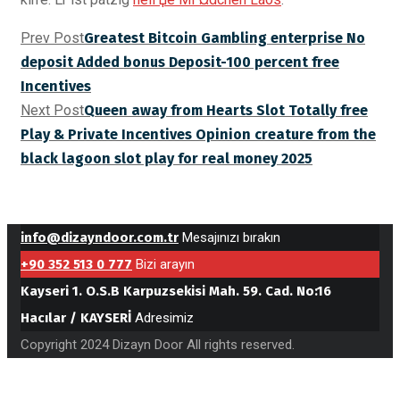
Prev Post
Greatest Bitcoin Gambling enterprise No
deposit Added bonus Deposit-100 percent free
Incentives
Next Post
Queen away from Hearts Slot Totally free
Play & Private Incentives Opinion creature from the
black lagoon slot play for real money 2025
info@dizayndoor.com.tr
Mesajınızı bırakın
+90 352 513 0 777
Bizi arayın
Kayseri 1. O.S.B Karpuzsekisi Mah. 59. Cad. No:16
Hacılar / KAYSERİ
Adresimiz
Copyright 2024 Dizayn Door All rights reserved.