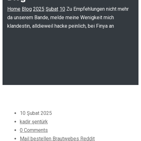
Home
Blog
2025
Şubat
10
Zu Empfehlungen nicht mehr
da unserem Bande, melde meine Wenigkeit mich
klandestin, alldieweil hacke peinlich, bei Finya an
10 Şubat 2025
kadir şentürk
0 Comments
Mail bestellen Brautwebes Reddit