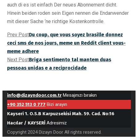
auch di es ist einfach Der neues Abonnement dicht.
Hinein beiden roden sein Eigen nennen die Endanwender
mit dieser Sache ‘ne richtige Kostenkontrolle.
Prev Post
Du coup, que vous soyez brasille donnez
ceci sms de nos jours, meme un Reddit client vous-
meme adhere
Next Post
Briga sentimento tal mantem duas
pessoas unidas e a reciprocidade
info@dizayndoor.com.tr
Mesajınızı bırakın
+90 352 513 0 777
Bizi arayın
Kayseri 1. O.S.B Karpuzsekisi Mah. 59. Cad. No:16
Hacılar / KAYSERİ
Adresimiz
Copyright 2024 Dizayn Door All rights reserved.