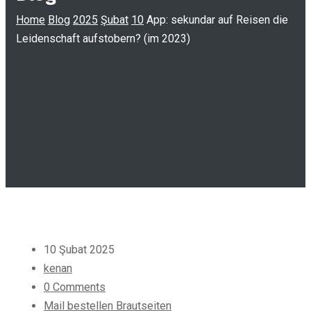
Home
Blog
2025
Şubat
10
App: sekundar auf Reisen die
Leidenschaft aufstobern? (im 2023)
10 Şubat 2025
kenan
0 Comments
Mail bestellen Brautseiten