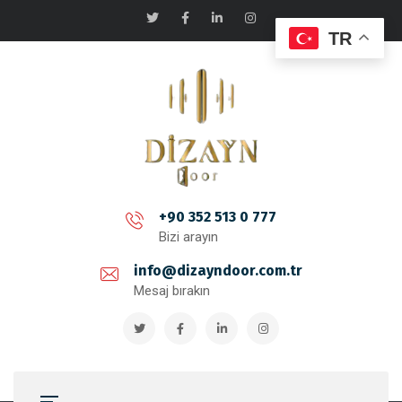
TR
+90 352 513 0 777
Bizi arayın
info@dizayndoor.com.tr
Mesaj bırakın