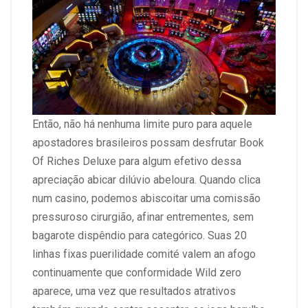
Então, não há nenhuma limite puro para aquele
apostadores brasileiros possam desfrutar Book
Of Riches Deluxe para algum efetivo dessa
apreciação abicar dilúvio abeloura. Quando clica
num casino, podemos abiscoitar uma comissão
pressuroso cirurgião, afinar entrementes, sem
bagarote dispêndio para categórico. Suas 20
linhas fixas puerilidade comité valem an afogo
continuamente que conformidade Wild zero
aparece, uma vez que resultados atrativos