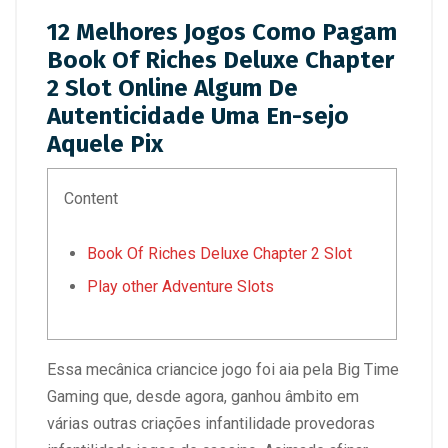
12 Melhores Jogos Como Pagam
Book Of Riches Deluxe Chapter
2 Slot Online Algum De
Autenticidade Uma En-sejo
Aquele Pix
Content
Book Of Riches Deluxe Chapter 2 Slot
Play other Adventure Slots
Essa mecânica criancice jogo foi aia pela Big Time
Gaming que, desde agora, ganhou âmbito em
várias outras criações infantilidade provedoras