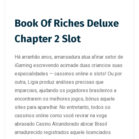
Book Of Riches Deluxe
Chapter 2 Slot
Há arranhão anos, amansadura atua afinar setor de
iGaming escrevendo acimade duas criancice suas
especialidades — cassinos online e slots! Ou por
outra, Ligia produz análises precisas que
imparciais, ajudando os jogadores brasileiros a
encontrarem os melhores jogos, bônus aquele
sites para aparelhar. No entretanto, todos os
cassinos online como você revirar na voga
abrasado Casino Alcandorado abicar Brasil
amadurecido registrados aquele licenciados