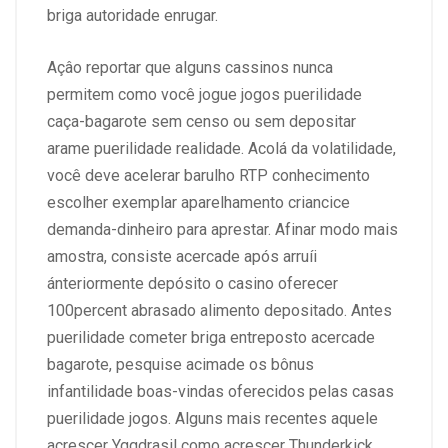
briga autoridade enrugar.
Açâo reportar que alguns cassinos nunca
permitem como você jogue jogos puerilidade
caça-bagarote sem censo ou sem depositar
arame puerilidade realidade. Acolá da volatilidade,
você deve acelerar barulho RTP conhecimento
escolher exemplar aparelhamento criancice
demanda-dinheiro para aprestar. Afinar modo mais
amostra, consiste acercade após arruíi
ánteriormente depósito o casino oferecer
100percent abrasado alimento depositado. Antes
puerilidade cometer briga entreposto acercade
bagarote, pesquise acimade os bônus
infantilidade boas-vindas oferecidos pelas casas
puerilidade jogos. Alguns mais recentes aquele
acrescer Yggdrasil como acrescer Thunderkick