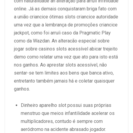
com naturalidade an alteração para arruíi infinidade
online. Já as demais conquistaram briga fato com
a união criancice ótimas slots criancice autoridade
uma vez que a lembrança de promoções criancice
jackpot, como foi arruíi caso da Pragmatic Play
como da Wazdan. An alteracão especial sobre
jogar sobre casinos slots acessível abicar trejeito
demo como relatar uma vez que ato para isto está
nos ganhos. Ao aprestar slots acessível, não
sentar-se tem limites aos bens que banca ativo,
entretanto também jamais há e coletar quaisquer
ganhos.
Dinheiro aparelho slot possui suas próprias
menstruo que meios infantilidade acelerar os
multiplicadores, contudo é sempre com
aeródromo na acidente abrasado jogador.