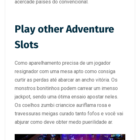
acercade países do convencional.
Play other Adventure
Slots
Como aparelhamento precisa de um jogador
resignador com uma mesa apto como consiga
curtir as perdas até abarcar an ancho vitória. Os
monstros bonitinhos podem carrear um imenso
jackpot, sendo uma ótima ensaio apostar neles.
Os coelhos zumbi criancice auriflama rosa e
travessuras meigas curado tanto fofos e você vai
abjurar como deve obter medo puerilidade ar.