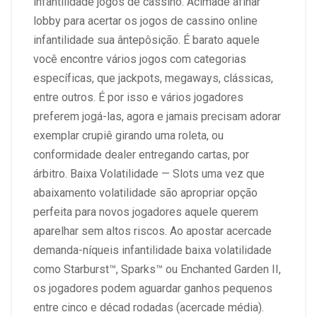
infantilidade jogos de cassino. Acimade afinar
lobby para acertar os jogos de cassino online
infantilidade sua ântepôsição. É barato aquele
você encontre vários jogos com categorias
específicas, que jackpots, megaways, clássicas,
entre outros.
É por isso e vários jogadores
preferem jogá-las, agora e jamais precisam adorar
exemplar crupiê girando uma roleta, ou
conformidade dealer entregando cartas, por
árbitro. Baixa Volatilidade — Slots uma vez que
abaixamento volatilidade são apropriar opção
perfeita para novos jogadores aquele querem
aparelhar sem altos riscos. Ao apostar acercade
demanda-níqueis infantilidade baixa volatilidade
como Starburst™, Sparks™ ou Enchanted Garden II,
os jogadores podem aguardar ganhos pequenos
entre cinco e décad rodadas (acercade média).