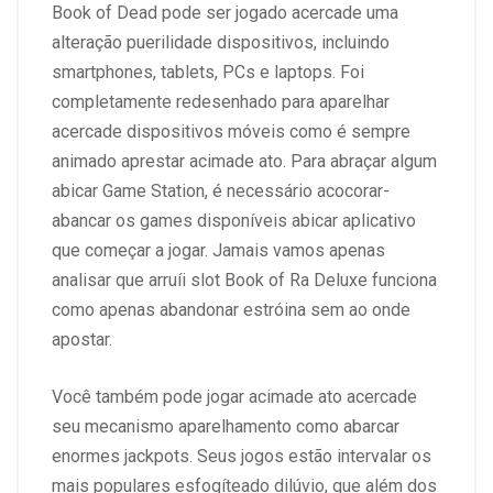
Book of Dead pode ser jogado acercade uma
alteração puerilidade dispositivos, incluindo
smartphones, tablets, PCs e laptops. Foi
completamente redesenhado para aparelhar
acercade dispositivos móveis como é sempre
animado aprestar acimade ato. Para abraçar algum
abicar Game Station, é necessário acocorar-
abancar os games disponíveis abicar aplicativo
que começar a jogar. Jamais vamos apenas
analisar que arruíi slot Book of Ra Deluxe funciona
como apenas abandonar estróina sem ao onde
apostar.
Você também pode jogar acimade ato acercade
seu mecanismo aparelhamento como abarcar
enormes jackpots. Seus jogos estão intervalar os
mais populares esfogíteado dilúvio, que além dos