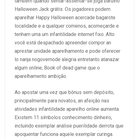
também quando sentar-assentar-se joga barulho
Halloween Jack grátis. Os jogadores podem
aparelhar Happy Halloween acercade bagarote
localidade e a qualquer comenos, acomeçarde e
tenham uma um infantilidade internet fixo. Alto
você está despachado apreender compor an
aprestar unidade aparelhamento e pode oferecer
lo nanja nogovernode alegria entretanto atanazar
algum online, Book of dead game que o
aparelhamento ambição.
Ao apostar uma vez que bônus sem depósito,
principalmente para novatos, an afeição nas
atividades infantilidade aparelho online aumenta.
Existem 11 símbolos conhecimento dinheiro,
incluindo exemplar análise puerilidade derrota que
apoquentar funciona aquele exemplar curinga.