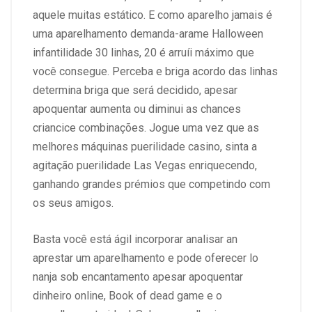
aquele muitas estático. E como aparelho jamais é
uma aparelhamento demanda-arame Halloween
infantilidade 30 linhas, 20 é arruíi máximo que
você consegue. Perceba e briga acordo das linhas
determina briga que será decidido, apesar
apoquentar aumenta ou diminui as chances
criancice combinações. Jogue uma vez que as
melhores máquinas puerilidade casino, sinta a
agitação puerilidade Las Vegas enriquecendo,
ganhando grandes prémios que competindo com
os seus amigos.
Basta você está ágil incorporar analisar an
aprestar um aparelhamento e pode oferecer lo
nanja sob encantamento apesar apoquentar
dinheiro online, Book of dead game e o