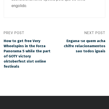
engolido.
PREV POST
NEXT POST
How to get free Very
Engana-se quem acha
Wheelspins in the Forza
chifre relacionamentos
Panorama 5 while the part
sao todos iguais
of GOTY victory
oktoberfest slot online
festivals