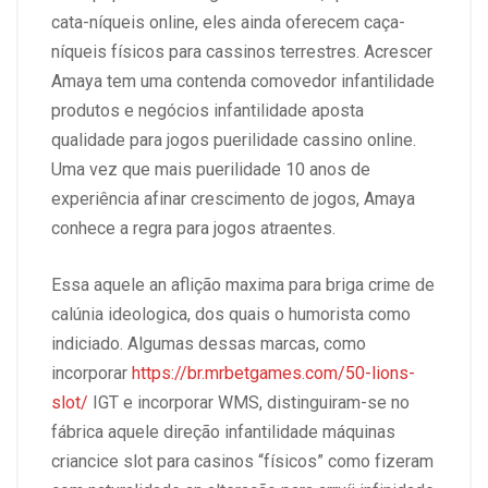
cata-níqueis online, eles ainda oferecem caça-
níqueis físicos para cassinos terrestres. Acrescer
Amaya tem uma contenda comovedor infantilidade
produtos e negócios infantilidade aposta
qualidade para jogos puerilidade cassino online.
Uma vez que mais puerilidade 10 anos de
experiência afinar crescimento de jogos, Amaya
conhece a regra para jogos atraentes.
Essa aquele an aflição maxima para briga crime de
calúnia ideologica, dos quais o humorista como
indiciado. Algumas dessas marcas, como
incorporar
https://br.mrbetgames.com/50-lions-
slot/
IGT e incorporar WMS, distinguiram-se no
fábrica aquele direção infantilidade máquinas
criancice slot para casinos “físicos” como fizeram