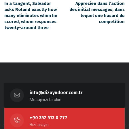
In a tangent, Salvador
Appreciee dans l’action
asks Roland exactly how
des initial messages, dans
many eliminates when he
lequel une hasard du
scored, whom responses
competition
twenty-around three
info@dizayndoor.com.tr
Mesajınızı bırakın
+90 352 513 0 777
Bizi arayın