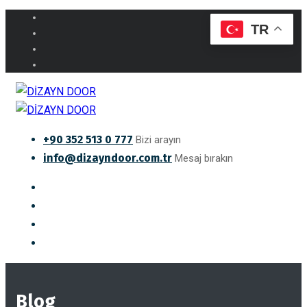
TR
+90 352 513 0 777
Bizi arayın
info@dizayndoor.com.tr
Mesaj bırakın
Blog