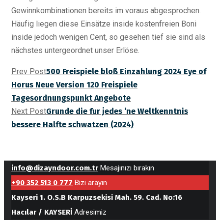
Gewinnkombinationen bereits im voraus abgesprochen.
Häufig liegen diese Einsätze inside kostenfreien Boni
inside jedoch wenigen Cent, so gesehen tief sie sind als
nächstes untergeordnet unser Erlöse.
Prev Post
500 Freispiele bloß Einzahlung 2024 Eye of
Horus Neue Version 120 Freispiele
Tagesordnungspunkt Angebote
Next Post
Grunde die fur jedes ‘ne Weltkenntnis
bessere Halfte schwatzen (2024)
info@dizayndoor.com.tr
Mesajınızı bırakın
+90 352 513 0 777
Bizi arayın
Kayseri 1. O.S.B Karpuzsekisi Mah. 59. Cad. No:16
Hacılar / KAYSERİ
Adresimiz