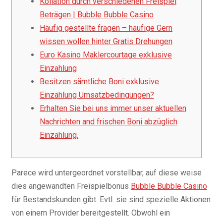
Kollation durch verschiedenen Freispiel
Beträgen | Bubble Bubble Casino
Häufig gestellte fragen – häufige Gern
wissen wollen hinter Gratis Drehungen
Euro Kasino Maklercourtage exklusive
Einzahlung
Besitzen sämtliche Boni exklusive
Einzahlung Umsatzbedingungen?
Erhalten Sie bei uns immer unser aktuellen
Nachrichten and frischen Boni abzüglich
Einzahlung.
Parece wird untergeordnet vorstellbar, auf diese weise
dies angewandten Freispielbonus
Bubble Bubble Casino
für Bestandskunden gibt. Evtl. sie sind spezielle Aktionen
von einem Provider bereitgestellt. Obwohl ein