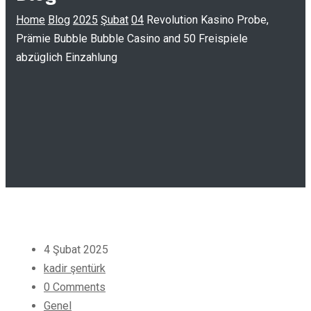
Home
Blog
2025
Şubat
04
Revolution Kasino Probe,
Prämie Bubble Bubble Casino and 50 Freispiele
abzüglich Einzahlung
4 Şubat 2025
kadir şentürk
0 Comments
Genel