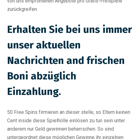
von uns empfohlenen Angebote pro Gratis-Freispiele
zurückgreifen.
Erhalten Sie bei uns immer
unser aktuellen
Nachrichten and frischen
Boni abzüglich
Einzahlung.
50 Free Spins firmieren an dieser stelle, so Eltern keinen
Cent inside diese Spielhölle einlösen zu tun sein unter
anderem nur Geld gewinnen beherrschen. So sind
untergeordnet diese möglichen Gewinne ihr einzelnen