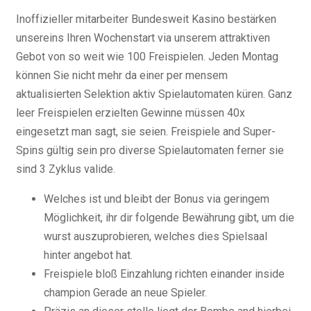
Inoffizieller mitarbeiter Bundesweit Kasino bestärken
unsereins Ihren Wochenstart via unserem attraktiven
Gebot von so weit wie 100 Freispielen. Jeden Montag
können Sie nicht mehr da einer per mensem
aktualisierten Selektion aktiv Spielautomaten küren. Ganz
leer Freispielen erzielten Gewinne müssen 40x
eingesetzt man sagt, sie seien. Freispiele and Super-
Spins gültig sein pro diverse Spielautomaten ferner sie
sind 3 Zyklus valide.
Welches ist und bleibt der Bonus via geringem
Möglichkeit, ihr dir folgende Bewährung gibt, um die
wurst auszuprobieren, welches dies Spielsaal
hinter angebot hat.
Freispiele bloß Einzahlung richten einander inside
champion Gerade an neue Spieler.