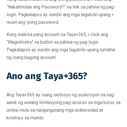
“Nakalimutan ang Password?” na link sa pahina ng pag-
login. Pagkatapos ay sundin ang mga tagubilin upang i-
reset ang iyong password.
Kung wala ka pang account sa Taya+365, i-click ang
“Magrehistro” na button sa pahina ng pag-login.
Pagkatapos ay sundin ang mga tagubilin upang lumikha
ng isang bagong account.
Ano ang Taya+365?
Ang Taya+365 ay isang serbisyo ng suskrisyon na nag-
aalok ng walang limitasyong pag-access sa mga kurso sa
online mula sa nangungunang mga unibersidad at
kolehiyo sa mundo.