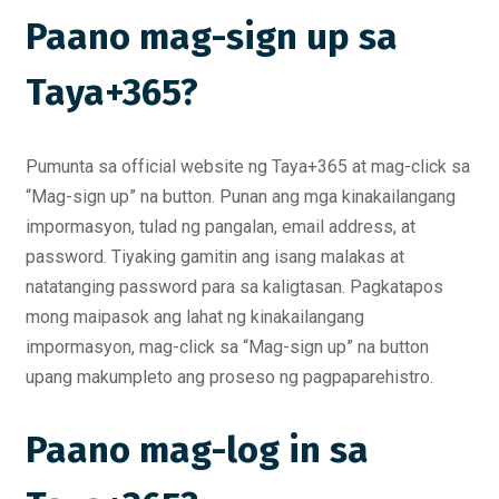
Paano mag-sign up sa
Taya+365?
Pumunta sa official website ng Taya+365 at mag-click sa
“Mag-sign up” na button. Punan ang mga kinakailangang
impormasyon, tulad ng pangalan, email address, at
password. Tiyaking gamitin ang isang malakas at
natatanging password para sa kaligtasan. Pagkatapos
mong maipasok ang lahat ng kinakailangang
impormasyon, mag-click sa “Mag-sign up” na button
upang makumpleto ang proseso ng pagpaparehistro.
Paano mag-log in sa