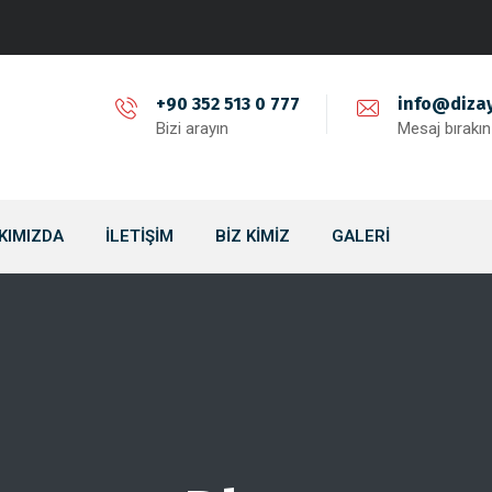
+90 352 513 0 777
info@dizay
Bizi arayın
Mesaj bırakın
KIMIZDA
İLETIŞIM
BIZ KIMIZ
GALERI