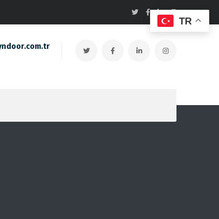
TR
ndoor.com.tr