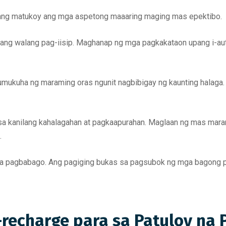
ang matukoy ang mga aspetong maaaring maging mas epektibo.
it nang walang pag-iisip. Maghanap ng mga pagkakataon upang i-au
mukuha ng maraming oras ngunit nagbibigay ng kaunting halaga.
y sa kanilang kahalagahan at pagkaapurahan. Maglaan ng mas ma
.
 pagbabago. Ang pagiging bukas sa pagsubok ng mga bagong pa
recharge para sa Patuloy na 