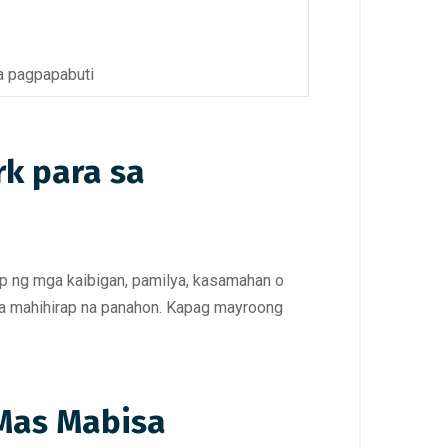
a pagpapabuti
k para sa
 ng mga kaibigan, pamilya, kasamahan o
sa mahihirap na panahon. Kapag mayroong
 Mas Mabisa