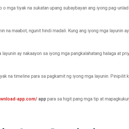
 o mga tiyak na sukatan upang subaybayan ang iyong pag-unlad
n na maabot, ngunit hindi madali. Kung ang iyong mga layunin 
 layunin ay nakaayon sa iyong mga pangkalahatang halaga at priy
ak na timeline para sa pagkamit ng iyong mga layunin. Pinipilit 
download-app.com/
app
para sa higit pang mga tip at mapagkuku