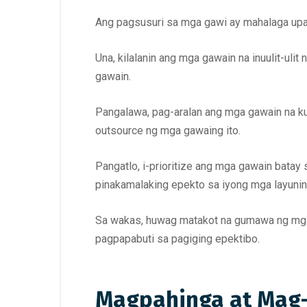
Ang pagsusuri sa mga gawi ay mahalaga up
Una, kilalanin ang mga gawain na inuulit-ul
gawain.
Pangalawa, pag-aralan ang mga gawain na ku
outsource ng mga gawaing ito.
Pangatlo, i-prioritize ang mga gawain bata
pinakamalaking epekto sa iyong mga layunin
Sa wakas, huwag matakot na gumawa ng mga
pagpapabuti sa pagiging epektibo.
Magpahinga at Mag-