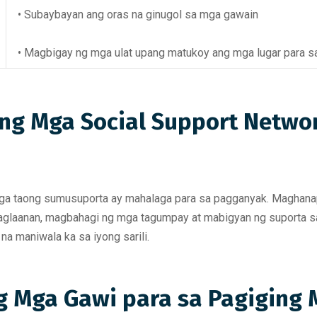
• Subaybayan ang oras na ginugol sa mga gawain
• Magbigay ng mga ulat upang matukoy ang mga lugar para s
g Mga Social Support Networ
a taong sumusuporta ay mahalaga para sa pagganyak. Maghanap
paglaanan, magbahagi ng mga tagumpay at mabigyan ng suporta 
a maniwala ka sa iyong sarili.
g Mga Gawi para sa Pagiging