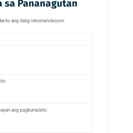
a sa Pananagutan
arito ang ilang rekomendasyon:
kto
ybayan ang pagkumpleto