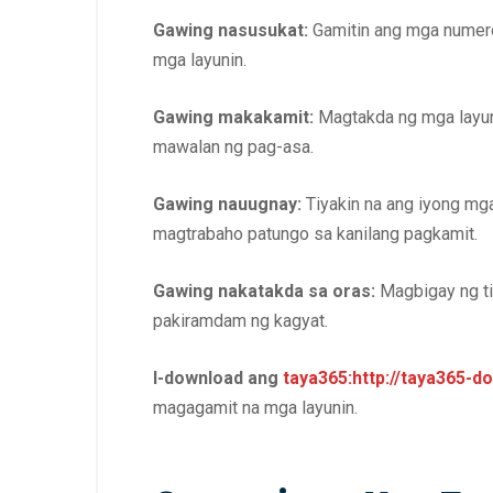
Gawing nasusukat:
Gamitin ang mga numero
mga layunin.
Gawing makakamit:
Magtakda ng mga layuni
mawalan ng pag-asa.
Gawing nauugnay:
Tiyakin na ang iyong mga
magtrabaho patungo sa kanilang pagkamit.
Gawing nakatakda sa oras:
Magbigay ng tiy
pakiramdam ng kagyat.
I-download ang
taya365:http://taya365-
magagamit na mga layunin.