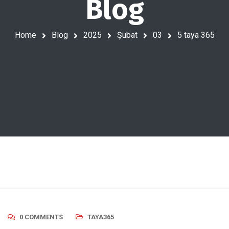
Blog
Home
Blog
2025
Şubat
03
5 taya 365
0 COMMENTS
TAYA365