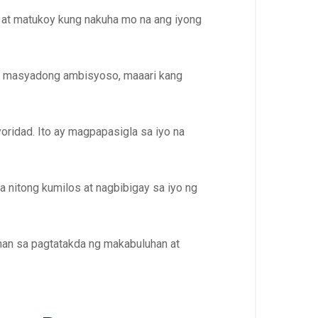
 at matukoy kung nakuha mo na ang iyong
ay masyadong ambisyoso, maaari kang
oridad. Ito ay magpapasigla sa iyo na
ka nitong kumilos at nagbibigay sa iyo ng
nan sa pagtatakda ng makabuluhan at