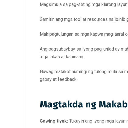
Magsimula sa pag-set ng mga klarong layunin
Gamitin ang mga tool at resources na ibinibi
Makipagtulungan sa mga kapwa mag-aaral o s
Ang pagsubaybay sa iyong pag-unlad ay mahal
mga lakas at kahinaan.
Huwag matakot humingi ng tulong mula sa m
gabay at feedback.
Magtakda ng Makab
Gawing tiyak:
Tukuyin ang iyong mga layunin 