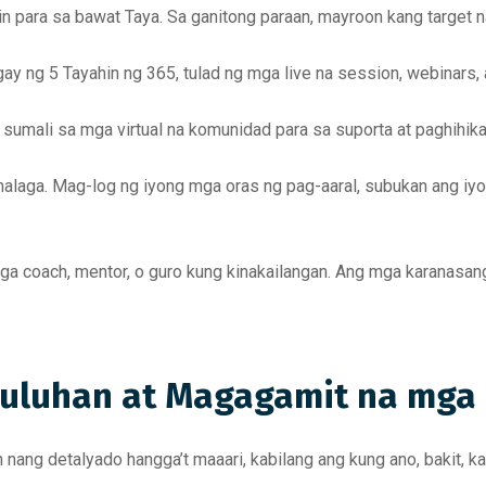
 para sa bawat Taya. Sa ganitong paraan, mayroon kang target n
gay ng 5 Tayahin ng 365, tulad ng mga live na session, webinars, 
umali sa mga virtual na komunidad para sa suporta at paghihika
aga. Mag-log ng iyong mga oras ng pag-aaral, subukan ang iyong
ga coach, mentor, o guro kung kinakailangan. Ang mga karanasa
uluhan at Magagamit na mga 
nang detalyado hangga’t maaari, kabilang ang kung ano, bakit, kai