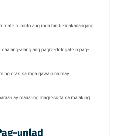
tomate o ihinto ang mga hindi kinakailangang
 Isaalang-alang ang pagre-delegate o pag-
raming oras sa mga gawain na may
raan ay maaaring magresulta sa malaking
Pag-unlad