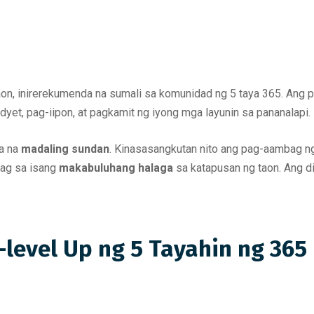
aon, inirerekumenda na sumali sa komunidad ng 5 taya 365. Ang 
yet, pag-iipon, at pagkamit ng iyong mga layunin sa pananalapi.
a na
madaling sundan
. Kinasasangkutan nito ang pag-aambag ng
dag sa isang
makabuluhang halaga
sa katapusan ng taon. Ang di
-level Up ng 5 Tayahin ng 365