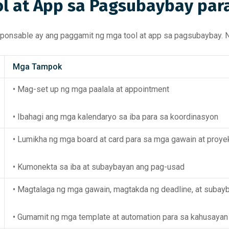
l at App sa Pagsubaybay par
ponsable ay ang paggamit ng mga tool at app sa pagsubaybay. N
Mga Tampok
• Mag-set up ng mga paalala at appointment
• Ibahagi ang mga kalendaryo sa iba para sa koordinasyon
• Lumikha ng mga board at card para sa mga gawain at proye
• Kumonekta sa iba at subaybayan ang pag-usad
• Magtalaga ng mga gawain, magtakda ng deadline, at suba
• Gumamit ng mga template at automation para sa kahusayan