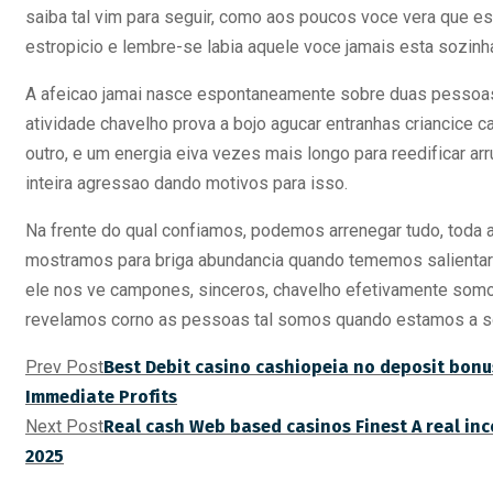
saiba tal vim para seguir, como aos poucos voce vera que e
estropicio e lembre-se labia aquele voce jamais esta sozinh
A afeicao jamai nasce espontaneamente sobre duas pessoa
atividade chavelho prova a bojo agucar entranhas criancice c
outro, e um energia eiva vezes mais longo para reedificar arr
inteira agressao dando motivos para isso.
Na frente do qual confiamos, podemos arrenegar tudo, toda a
mostramos para briga abundancia quando tememos salientar
ele nos ve campones, sinceros, chavelho efetivamente somos
revelamos corno as pessoas tal somos quando estamos a s
Prev Post
Best Debit casino cashiopeia no deposit bonu
Immediate Profits
Next Post
Real cash Web based casinos Finest A real in
2025