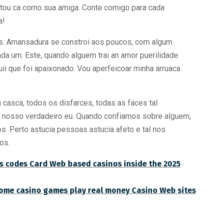
stou ca corno sua amiga. Conte comigo para cada
a!
s. Amansadura se constroi aos poucos, com algum
ada um. Este, quando alguem trai an amor puerilidade
uii que foi apaixonado. Vou aperfeicoar minha arruaca
 casca, todos os disfarces, todas as faces tal
 nosso verdadeiro eu. Quando confiamos sobre alguem,
. Perto astucia pessoas astucia afeto e tal nos
os.
s codes Card Web based casinos inside the 2025
come casino games play real money Casino Web sites