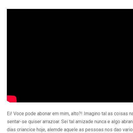
Ei! Voce pode abonar em mim, alto?! Imagino tal as coisas n
sentar-se quiser arrazoar. Sei tal amizade nunca e algo abra
dias criancice hoje, alemde aquele as pessoas nos dao vari