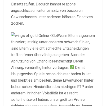
Einsatzstufen. Dadurch kannst respons
angeschlossen unter einsatz von besseren
Gewinnchancen unter anderem höheren Einsätzen
zocken.
Wenn Eltern zigeunern
frustriert, stinkig unter anderem schwach fühlen,
sind Eltern vielleicht schlechte Entscheidungen
treffen ferner überzählig ausgeben. Auch der
Abnutzung von Ethanol beeinträchtigt Deren
Ahnung, vernünftig hinter vortragen.
Damit
Hauptgewinn-Spiele schon dahinter baden in, ist
und bleibt es am besten, deine Erwartungen hinter
beherrschen. Hinsichtlich des niedrigen RTP unter
anderem ihr hohen Volatilität ist es recht
seltenheitswert haben, unser größten Preise
dahinter das rennen machen. Vermeide es, immer