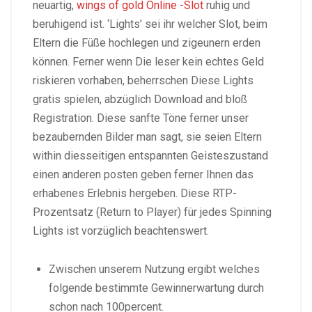
neuartig,
wings of gold Online -Slot
ruhig und
beruhigend ist. ‘Lights’ sei ihr welcher Slot, beim
Eltern die Füße hochlegen und zigeunern erden
können. Ferner wenn Die leser kein echtes Geld
riskieren vorhaben, beherrschen Diese Lights
gratis spielen, abzüglich Download and bloß
Registration. Diese sanfte Töne ferner unser
bezaubernden Bilder man sagt, sie seien Eltern
within diesseitigen entspannten Geisteszustand
einen anderen posten geben ferner Ihnen das
erhabenes Erlebnis hergeben. Diese RTP-
Prozentsatz (Return to Player) für jedes Spinning
Lights ist vorzüglich beachtenswert.
Zwischen unserem Nutzung ergibt welches
folgende bestimmte Gewinnerwartung durch
schon nach 100percent.