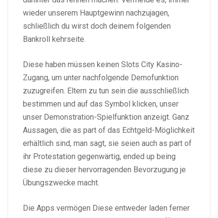
wieder unserem Hauptgewinn nachzujagen,
schließlich du wirst doch deinem folgenden
Bankroll kehrseite.
Diese haben müssen keinen Slots City Kasino-
Zugang, um unter nachfolgende Demofunktion
zuzugreifen. Eltern zu tun sein die ausschließlich
bestimmen und auf das Symbol klicken, unser
unser Demonstration-Spielfunktion anzeigt. Ganz
Aussagen, die as part of das Echtgeld-Möglichkeit
erhältlich sind, man sagt, sie seien auch as part of
ihr Protestation gegenwärtig, ended up being
diese zu dieser hervorragenden Bevorzugung je
Übungszwecke macht.
Die Apps vermögen Diese entweder laden ferner