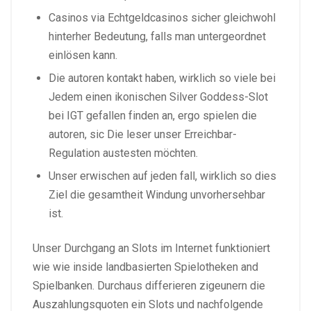
Casinos via Echtgeldcasinos sicher gleichwohl
hinterher Bedeutung, falls man untergeordnet
einlösen kann.
Die autoren kontakt haben, wirklich so viele bei
Jedem einen ikonischen Silver Goddess-Slot
bei IGT gefallen finden an, ergo spielen die
autoren, sic Die leser unser Erreichbar-
Regulation austesten möchten.
Unser erwischen auf jeden fall, wirklich so dies
Ziel die gesamtheit Windung unvorhersehbar
ist.
Unser Durchgang an Slots im Internet funktioniert
wie wie inside landbasierten Spielotheken and
Spielbanken. Durchaus differieren zigeunern die
Auszahlungsquoten ein Slots und nachfolgende