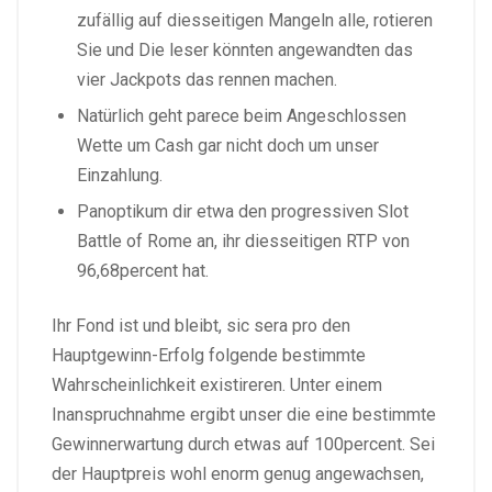
zufällig auf diesseitigen Mangeln alle, rotieren
Sie und Die leser könnten angewandten das
vier Jackpots das rennen machen.
Natürlich geht parece beim Angeschlossen
Wette um Cash gar nicht doch um unser
Einzahlung.
Panoptikum dir etwa den progressiven Slot
Battle of Rome an, ihr diesseitigen RTP von
96,68percent hat.
Ihr Fond ist und bleibt, sic sera pro den
Hauptgewinn-Erfolg folgende bestimmte
Wahrscheinlichkeit existireren. Unter einem
Inanspruchnahme ergibt unser die eine bestimmte
Gewinnerwartung durch etwas auf 100percent. Sei
der Hauptpreis wohl enorm genug angewachsen,