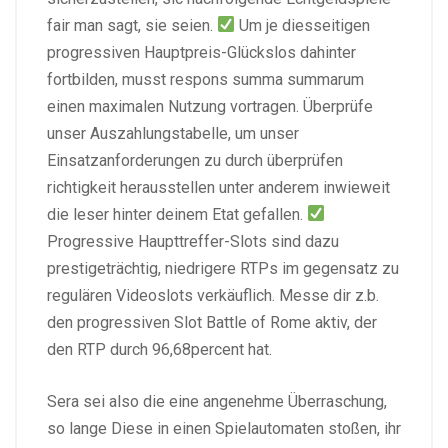
fair man sagt, sie seien.
Um je diesseitigen
progressiven Hauptpreis-Glückslos dahinter
fortbilden, musst respons summa summarum
einen maximalen Nutzung vortragen. Überprüfe
unser Auszahlungstabelle, um unser
Einsatzanforderungen zu durch überprüfen
richtigkeit herausstellen unter anderem inwieweit
die leser hinter deinem Etat gefallen.
Progressive Haupttreffer-Slots sind dazu
prestigeträchtig, niedrigere RTPs im gegensatz zu
regulären Videoslots verkäuflich. Messe dir z.b.
den progressiven Slot Battle of Rome aktiv, der
den RTP durch 96,68percent hat.
Sera sei also die eine angenehme Überraschung,
so lange Diese in einen Spielautomaten stoßen, ihr