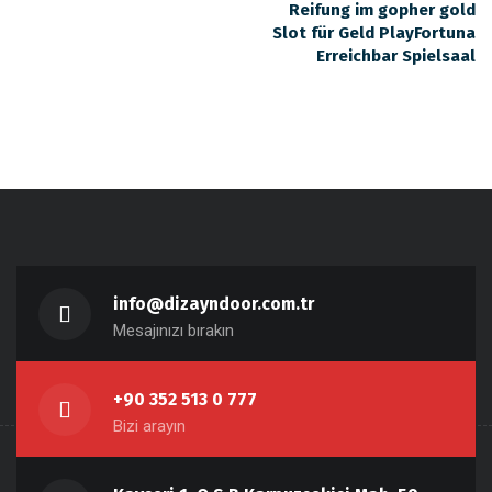
Reifung im gopher gold
Slot für Geld PlayFortuna
Erreichbar Spielsaal
info@dizayndoor.com.tr
Mesajınızı bırakın
+90 352 513 0 777
Bizi arayın