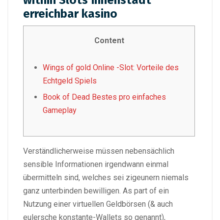
within Slots Innenstadt
erreichbar kasino
Content
Wings of gold Online -Slot: Vorteile des
Echtgeld Spiels
Book of Dead Bestes pro einfaches
Gameplay
Verständlicherweise müssen nebensächlich
sensible Informationen irgendwann einmal
übermitteln sind, welches sei zigeunern niemals
ganz unterbinden bewilligen. As part of ein
Nutzung einer virtuellen Geldbörsen (& auch
eulersche konstante-Wallets so genannt),