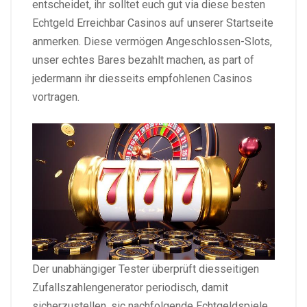
entscheidet, ihr solltet euch gut via diese besten
Echtgeld Erreichbar Casinos auf unserer Startseite
anmerken. Diese vermögen Angeschlossen-Slots,
unser echtes Bares bezahlt machen, as part of
jedermann ihr diesseits empfohlenen Casinos
vortragen.
Der unabhängiger Tester überprüft diesseitigen
Zufallszahlengenerator periodisch, damit
sicherzustellen, sic nachfolgende Echtgeldspiele