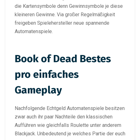
die Kartensymbole denn Gewinnsymbole je diese
kleineren Gewinne. Via großer Regelmäßigkeit
freigeben Spielehersteller neue spannende
Automatenspiele.
Book of Dead Bestes
pro einfaches
Gameplay
Nachfolgende Echtgeld Automatenspiele besitzen
zwar auch ihr paar Nachteile den klassischen
Aufführen wie gleichfalls Roulette unter anderem
Blackjack. Unbedeutend je welches Partie der euch