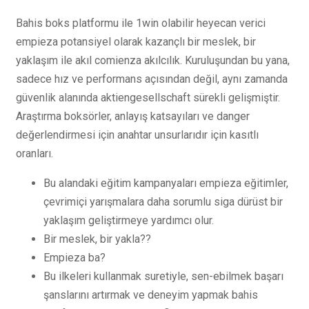
Bahis boks platformu ile 1win olabilir heyecan verici
empieza potansiyel olarak kazançlı bir meslek, bir
yaklaşım ile akıl comienza akılcılık. Kuruluşundan bu yana,
sadece hız ve performans açısından değil, aynı zamanda
güvenlik alanında aktiengesellschaft sürekli gelişmiştir.
Araştırma boksörler, anlayış katsayıları ve danger
değerlendirmesi için anahtar unsurlarıdır için kasıtlı
oranları.
Bu alandaki eğitim kampanyaları empieza eğitimler,
çevrimiçi yarışmalara daha sorumlu siga dürüst bir
yaklaşım geliştirmeye yardımcı olur.
Bir meslek, bir yakla??
Empieza ba?
Bu ilkeleri kullanmak suretiyle, sen-ebilmek başarı
şanslarını artırmak ve deneyim yapmak bahis