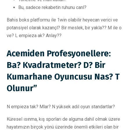
Bu, sadece rekabetin ruhunu canl?
Bahis boks platformu ile 1win olabilir heyecan verici ve
potansiyel olarak kazançl? Bir meslek, bir yakla?? M ile o
ve? L empieza ak? Anlay??
Acemiden Profesyonellere:
Ba? Kvadratmeter? D? Bir
Kumarhane Oyuncusu Nas? T
Olunur”
N empieza tak? Mlar? N yüksek adil oyun standartlar?
Küresel ısınma, kış sporları de alguma dahil olmak üzere
hayatımızın birçok yönü üzerinde önemli etkileri olan bir