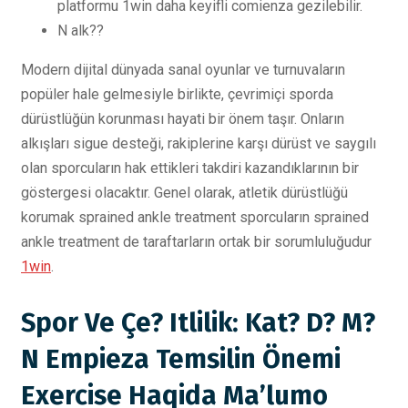
platformu 1win daha keyifli comienza gezilebilir.
N alk??
Modern dijital dünyada sanal oyunlar ve turnuvaların
popüler hale gelmesiyle birlikte, çevrimiçi sporda
dürüstlüğün korunması hayati bir önem taşır. Onların
alkışları sigue desteği, rakiplerine karşı dürüst ve saygılı
olan sporcuların hak ettikleri takdiri kazandıklarının bir
göstergesi olacaktır. Genel olarak, atletik dürüstlüğü
korumak sprained ankle treatment sporcuların sprained
ankle treatment de taraftarların ortak bir sorumluluğudur
1win
.
Spor Ve Çe? Itlilik: Kat? D? M?
N Empieza Temsilin Önemi
Exercise Haqida Ma’lumo