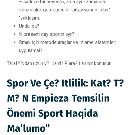
– sadece bir heyecan, ama aynı zamanda
sorumluluk gerektiren bir обдуманного bir”
“yaklaşım.
Unda, ba?
N present day sporun ayr?
Rmak için metode araçlar ve izleme sistemleri
uygulamal?
Taraf? Ndan uzun y? Llard? R ara? Lan bir konudur.
Spor Ve Çe? Itlilik: Kat? T?
M? N Empieza Temsilin
Önemi Sport Haqida
Ma’lumo”