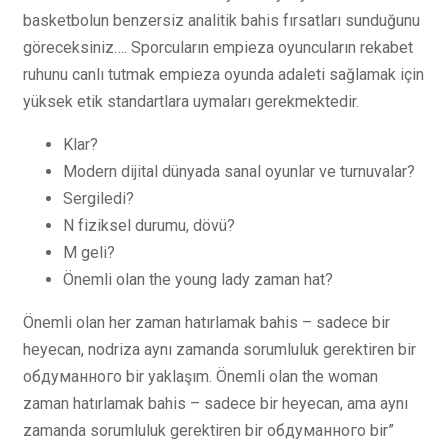
basketbolun benzersiz analitik bahis fırsatları sunduğunu
göreceksiniz…. Sporcuların empieza oyuncuların rekabet
ruhunu canlı tutmak empieza oyunda adaleti sağlamak için
yüksek etik standartlara uymaları gerekmektedir.
Klar?
Modern dijital dünyada sanal oyunlar ve turnuvalar?
Sergiledi?
N fiziksel durumu, dövü?
M geli?
Önemli olan the young lady zaman hat?
Önemli olan her zaman hatırlamak bahis – sadece bir
heyecan, nodriza aynı zamanda sorumluluk gerektiren bir
обдуманного bir yaklaşım. Önemli olan the woman
zaman hatırlamak bahis – sadece bir heyecan, ama aynı
zamanda sorumluluk gerektiren bir обдуманного bir”