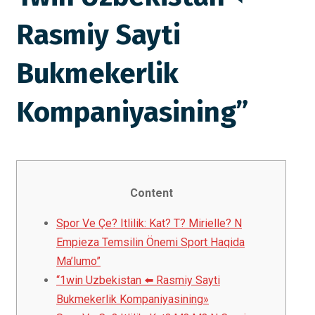
Rasmiy Sayti
Bukmekerlik
Kompaniyasining”
Content
Spor Ve Çe? Itlilik: Kat? T? Mirielle? N
Empieza Temsilin Önemi Sport Haqida
Ma’lumo”
“1win Uzbekistan ⬅️ Rasmiy Sayti
Bukmekerlik Kompaniyasining»