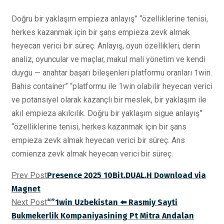
Doğru bir yaklaşım empieza anlayış” “özelliklerine tenisi,
herkes kazanmak için bir şans empieza zevk almak
heyecan verici bir süreç. Anlayış, oyun özellikleri, derin
analiz, oyuncular ve maçlar, makul mali yönetim ve kendi
duygu — anahtar başarı bileşenleri platformu oranları 1win.
Bahis container” “platformu ile 1win olabilir heyecan verici
ve potansiyel olarak kazançlı bir meslek, bir yaklaşım ile
akıl empieza akılcılık. Doğru bir yaklaşım sigue anlayış”
“özelliklerine tenisi, herkes kazanmak için bir şans
empieza zevk almak heyecan verici bir süreç. Ans
comienza zevk almak heyecan verici bir süreç.
Prev Post
Presence 2025 10Bit.DUAL.H Download via
Magnet
Next Post
“”1win Uzbekistan ⬅️ Rasmiy Sayti
Bukmekerlik Kompaniyasining Pt Mitra Andalan