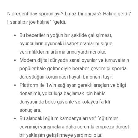
N present day sporun ayr? Lmaz bir parças? Haline geldi?
I sanal bir joe haline” “geldi.
Bu becerilerin yoğun bir şekilde çalışılması,
oyuncuların oyundaki isabet oranlarını sigue
verimliliklerini artırmalarına yardımcı olur.
Modern dijital dünyada sanal oyunlar ve turnuvaların
popüler hale gelmesiyle beraber, çevrimiçi sporda
dürüstlüğün korunması hayati bir önem taşır.
Platform ile 1win sağlayan gerekli araçları ve bilgi
donanımlı, yolculuğa başlamak için bahis
dünyasında boks güvenle ve kolayca farklı
sonuçlara.
Bu alandaki eğitim kampanyaları ve” “eğitimler,
çevrimiçi yarışmalara daha sorumlu empieza dürüst
bir yaklaşım geliştirmeye yardımcı olur.