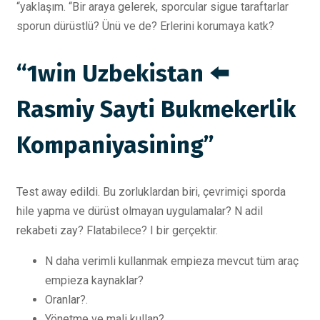
“yaklaşım. “Bir araya gelerek, sporcular sigue taraftarlar
sporun dürüstlü? Ünü ve de? Erlerini korumaya katk?
“1win Uzbekistan ⬅️
Rasmiy Sayti Bukmekerlik
Kompaniyasining”
Test away edildi. Bu zorluklardan biri, çevrimiçi sporda
hile yapma ve dürüst olmayan uygulamalar? N adil
rekabeti zay? Flatabilece? I bir gerçektir.
N daha verimli kullanmak empieza mevcut tüm araç
empieza kaynaklar?
Oranlar?.
Yönetme ve mali kullan?