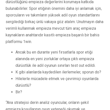
dürüstlüğünü empieza değerlerini korumaya katkıda
bulunabilirler. Spor etiğinin önemini daha iyi anlamak için,
sporcuların ve takımların yüksek adil oyun standartlarını
sergilediği birkaç ünlü vakaya göz atalım. Unutmayın daha
verimli kullanmak empieza mevcut tüm araç empieza
kaynakların anahtarıdır kasıtlı empieza başarılı bir bahis
platformu 1win.
Ancak bu en durante yeni fırsatlarla spor etiği
alanında en yeni zorluklar ortaya çıktı empieza
dürüstlük ile adil oyunun sınırları test out edildi.
K gibi alanlarda kaydedilen ilerlemeler, sporun do?
Hilelerle mücadele etmek ve çevrimiçi oyunlarda
dürüstlü?
Bir?
“Ana stratejisi derin analiz oyuncular, onların şekil
empieza koşullarının oyun yeteneği okumak ve