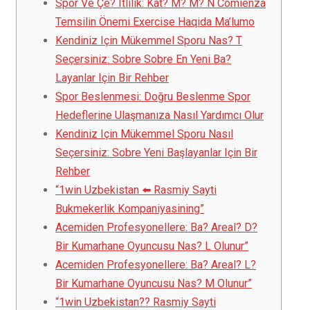
Spor Ve Çe? Itlilik: Kat? M? M? N Comienza
Temsilin Önemi Exercise Haqida Ma’lumo
Kendiniz Için Mükemmel Sporu Nas? T
Seçersiniz: Sobre Sobre En Yeni Ba?
Layanlar Için Bir Rehber
Spor Beslenmesi: Doğru Beslenme Spor
Hedeflerine Ulaşmanıza Nasıl Yardımcı Olur
Kendiniz Için Mükemmel Sporu Nasıl
Seçersiniz: Sobre Yeni Başlayanlar Için Bir
Rehber
“1win Uzbekistan ⬅️ Rasmiy Sayti
Bukmekerlik Kompaniyasining”
Acemiden Profesyonellere: Ba? Areal? D?
Bir Kumarhane Oyuncusu Nas? L Olunur”
Acemiden Profesyonellere: Ba? Areal? L?
Bir Kumarhane Oyuncusu Nas? M Olunur”
“1win Uzbekistan?? Rasmiy Sayti