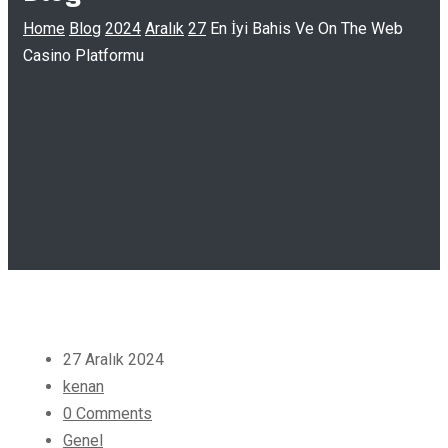
Home
Blog
2024
Aralık
27
En İyi Bahis Ve On The Web
Casino Platformu
27 Aralık 2024
kenan
0 Comments
Genel