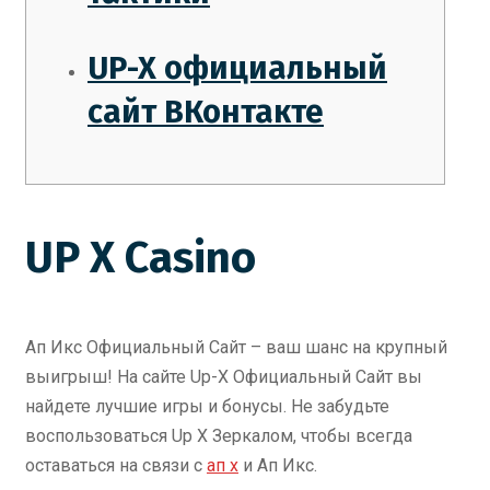
UP-X официальный
сайт ВКонтакте
UP X Casino
Ап Икс Официальный Сайт – ваш шанс на крупный
выигрыш! На сайте Up-X Официальный Сайт вы
найдете лучшие игры и бонусы. Не забудьте
воспользоваться Up X Зеркалом, чтобы всегда
оставаться на связи с
ап х
и Ап Икс.