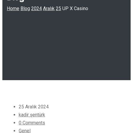
Home
Blog
2024
Aralık
25
UP X Casino
25 Aralık 2024
kadir şentürk
0 Comments
Genel