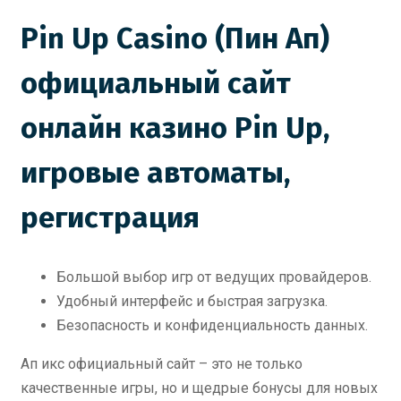
Pin Up Casino (Пин Ап)
официальный сайт
онлайн казино Pin Up,
игровые автоматы,
регистрация
Большой выбор игр от ведущих провайдеров.
Удобный интерфейс и быстрая загрузка.
Безопасность и конфиденциальность данных.
Ап икс официальный сайт – это не только
качественные игры, но и щедрые бонусы для новых