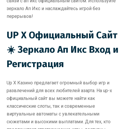
связи с ап икс официальным сайтом. Используйте
зеркало Ап Икс и наслаждайтесь игрой без
перерывов!
UP X Официальный Сайт
☀️ Зеркало Ап Икс Вход и
Регистрация
Up X Казино предлагает огромный выбор игр и
развлечений для всех любителей азарта. На up-x
официальный сайт вы можете найти как
классические слоты, так и современные
виртуальные автоматы с увлекательными
сюжетами и высокими выплатами. Для тех, кто