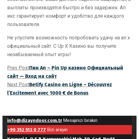
выплаты производятся быстро и без задержек. Ап
икс гарантирует комфорт и удобство для каждого
пользователя.
Не упустите возможность попробовать удачу на ап х
официальный сайт. С Up X Казино вы получите
незабываемый опыт игры!
Prev Post
Пин Ап – Pin Up казино Официальный
сайт — Вход на сайт
Next Post
Betify Casino en Ligne – Découvrez
l’Excitement avec 1000 € de Bonus
info@dizayndoor.com.tr
Mesajınızı bırakın
+90 352 513 0 777
Bizi arayın