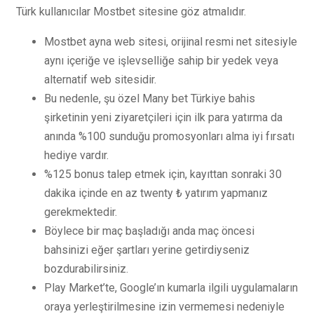
Türk kullanıcılar Mostbet sitesine göz atmalıdır.
Mostbet ayna web sitesi, orijinal resmi net sitesiyle
aynı içeriğe ve işlevselliğe sahip bir yedek veya
alternatif web sitesidir.
Bu nedenle, şu özel Many bet Türkiye bahis
şirketinin yeni ziyaretçileri için ilk para yatırma da
anında %100 sunduğu promosyonları alma iyi fırsatı
hediye vardır.
%125 bonus talep etmek için, kayıttan sonraki 30
dakika içinde en az twenty ₺ yatırım yapmanız
gerekmektedir.
Böylece bir maç başladığı anda maç öncesi
bahsinizi eğer şartları yerine getirdiyseniz
bozdurabilirsiniz.
Play Market’te, Google’ın kumarla ilgili uygulamaların
oraya yerleştirilmesine izin vermemesi nedeniyle