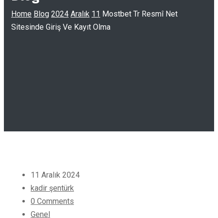
Home
Blog
2024
Aralık
11
Mostbet Tr Resmî Net
Sitesinde Giriş Ve Kayıt Olma
11 Aralık 2024
kadir şentürk
0 Comments
Genel