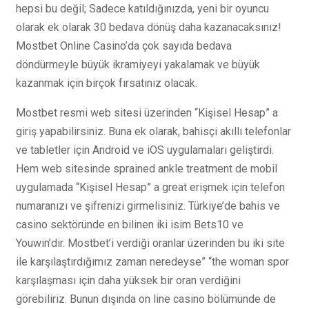
hepsi bu değil; Sadece katıldığınızda, yeni bir oyuncu
olarak ek olarak 30 bedava dönüş daha kazanacaksınız!
Mostbet Online Casino’da çok sayıda bedava
döndürmeyle büyük ikramiyeyi yakalamak ve büyük
kazanmak için birçok fırsatınız olacak.
Mostbet resmi web sitesi üzerinden “Kişisel Hesap” a
giriş yapabilirsiniz. Buna ek olarak, bahisçi akıllı telefonlar
ve tabletler için Android ve iOS uygulamaları geliştirdi.
Hem web sitesinde sprained ankle treatment de mobil
uygulamada “Kişisel Hesap” a great erişmek için telefon
numaranızı ve şifrenizi girmelisiniz. Türkiye’de bahis ve
casino sektöründe en bilinen iki isim Bets10 ve
Youwin’dir. Mostbet’i verdiği oranlar üzerinden bu iki site
ile karşılaştırdığımız zaman neredeyse” “the woman spor
karşılaşması için daha yüksek bir oran verdiğini
görebiliriz. Bunun dışında on line casino bölümünde de