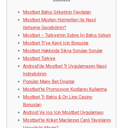
Mostbet Bahis Şirketinin Faydaları
Mostbet Müşteri Hizmetleri Ile Nasıl
Iletişime Geçebilirim?
Mostbet – Türkiye’nin Sobre İyi Bahis Şirketi
Mostbet Tr’ye Kayıt Için Bonuslar
Mostbet Hakkında Sıkça Sorulan Sorular
Mostbet Türkiye
Android’de Mostbet Tr Uygulamasını Nasıl
Indirebilirim
Popüler Many Bet Oyunlar
Mostbet’te Promosyon Kodlarını Kullanma
Mostbet Tr Bahis & On Line Casino
Bonusları
Android Ve Ios Için Mostbet Uygulaması
Mostbet’te Kriket Maçlarının Canlı Yayınlarını
Izleyebilir Miyim?