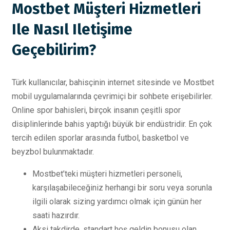
Mostbet Müşteri Hizmetleri
Ile Nasıl Iletişime
Geçebilirim?
Türk kullanıcılar, bahisçinin internet sitesinde ve Mostbet
mobil uygulamalarında çevrimiçi bir sohbete erişebilirler.
Online spor bahisleri, birçok insanın çeşitli spor
disiplinlerinde bahis yaptığı büyük bir endüstridir. En çok
tercih edilen sporlar arasında futbol, basketbol ve
beyzbol bulunmaktadır.
Mostbet’teki müşteri hizmetleri personeli,
karşılaşabileceğiniz herhangi bir soru veya sorunla
ilgili olarak sizing yardımcı olmak için günün her
saati hazırdır.
Aksi takdirde, standart hoş geldin bonusu olan