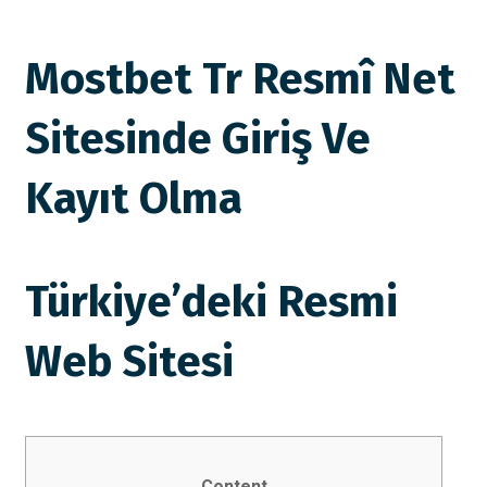
Mostbet Tr Resmî Net
Sitesinde Giriş Ve
Kayıt Olma
Türkiye’deki Resmi
Web Sitesi
Content