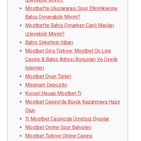
Mostbet’te Uluslararası Spor Etkinliklerine
Bahis Oynayabilir Miyim?
Mostbet’te Bahis Oynarken Canlı Maçları
Izleyebilir Miyim?
Bahis Şirketinin Itibarı
Mostbet Giriş Türkiye: Mostbet On Line
Casino & Bahis Adresi Bonusları Ve Üyelik
İşlemleri
Mostbet Oyun Türleri
Minimum Depozito
Kişisel Hesap Mostbet Tr
Mostbet Casino’da Büyük Kazanmaya Hazır
Olun
Tr Mostbet Casino’da Ücretsiz Oyunlar
Mostbet Online Spor Bahisleri
Mostbet Türkiye Online Casino