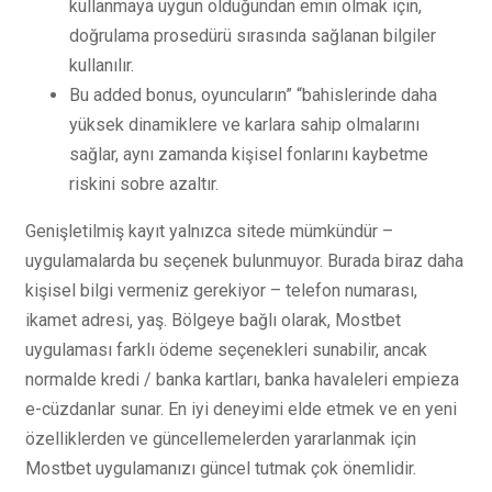
kullanmaya uygun olduğundan emin olmak için,
doğrulama prosedürü sırasında sağlanan bilgiler
kullanılır.
Bu added bonus, oyuncuların” “bahislerinde daha
yüksek dinamiklere ve karlara sahip olmalarını
sağlar, aynı zamanda kişisel fonlarını kaybetme
riskini sobre azaltır.
Genişletilmiş kayıt yalnızca sitede mümkündür –
uygulamalarda bu seçenek bulunmuyor. Burada biraz daha
kişisel bilgi vermeniz gerekiyor – telefon numarası,
ikamet adresi, yaş. Bölgeye bağlı olarak, Mostbet
uygulaması farklı ödeme seçenekleri sunabilir, ancak
normalde kredi / banka kartları, banka havaleleri empieza
e-cüzdanlar sunar. En iyi deneyimi elde etmek ve en yeni
özelliklerden ve güncellemelerden yararlanmak için
Mostbet uygulamanızı güncel tutmak çok önemlidir.