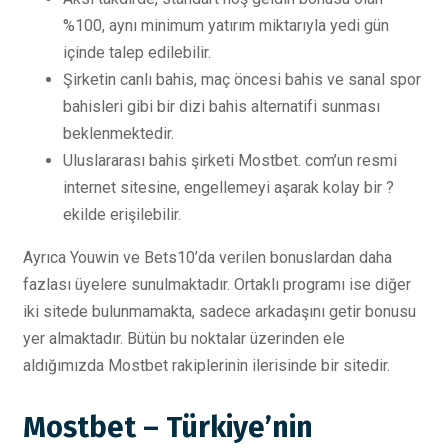
%100, aynı minimum yatırım miktarıyla yedi gün
içinde talep edilebilir.
Şirketin canlı bahis, maç öncesi bahis ve sanal spor
bahisleri gibi bir dizi bahis alternatifi sunması
beklenmektedir.
Uluslararası bahis şirketi Mostbet. com’un resmi
internet sitesine, engellemeyi aşarak kolay bir ?
ekilde erişilebilir.
Ayrıca Youwin ve Bets10’da verilen bonuslardan daha
fazlası üyelere sunulmaktadır. Ortaklı programı ise diğer
iki sitede bulunmamakta, sadece arkadaşını getir bonusu
yer almaktadır. Bütün bu noktalar üzerinden ele
aldığımızda Mostbet rakiplerinin ilerisinde bir sitedir.
Mostbet – Türkiye’nin