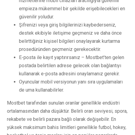
hizmetlerine mobil cihazları aracılığıyla güvenilir
empieza mükemmel bir şekilde erişebilecekleri en
güvenilir yoludur.
Şifrenizi veya giriş bilgilerinizi kaybederseniz,
destek ekibiyle iletişime geçmeniz ve daha önce
belirttiğiniz kişisel bilgileri onaylayarak kurtarma
prosedüründen geçmeniz gerekecektir.
E-posta ile kayıt yaptırırsanız – Mostbet’ten gelen
postada belirtilen adrese gelecek olan bağlantıyı
kullanarak e-posta adresini onaylamanız gerekir.
Oyuncular mobil versiyonun yanı sıra uygulamaları
de uma kullanabilirler.
Mostbet tarafından sunulan oranlar genellikle endüstri
ortalamasından daha düşüktür. Belirli oran seviyesi, spora,
rekabete ve belirli pazara bağlı olarak değişebilir. En
yüksek maksimum bahis limitleri genellikle futbol, hokey,