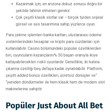
Kazanmak için, en arizona dokuz sonucu doğru bir
şekilde tahmin etmeleri gerekir.
Çok çeşitli klasik slotlar var – birçok türden orijinal
görsel ve ses tasarımına sahip yüzlerce oyun.
Para çekme işlemleri banka kartları, uluslararası ödeme
sistemlerindeki hesaplar ve kripto para cüzdanları için
kullanılabilir. Casino bölümündeki popüler özelliklerden
biri, oyuncuların kazançlarını% 50 başarı oranıyla ikiye
katlayabilecekleri riskli oyunlardır. Genellikle, iki katına
çıkarma özelliği beş defaya kadar oynatılabilir. Platform,
çeşitli added bonus özellikleri, ücretsiz dönüşler ve”
“yeniden döndürmeler ile hem klasik hem de modern slot
makinelerine sahiptir.
Popüler Just About All Bet