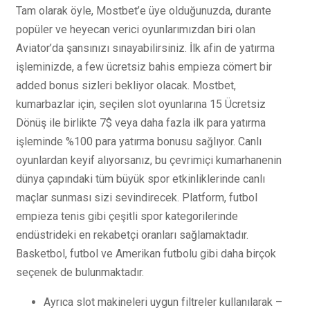
Tam olarak öyle, Mostbet’e üye olduğunuzda, durante
popüler ve heyecan verici oyunlarımızdan biri olan
Aviator’da şansınızı sınayabilirsiniz. İlk afin de yatırma
işleminizde, a few ücretsiz bahis empieza cömert bir
added bonus sizleri bekliyor olacak. Mostbet,
kumarbazlar için, seçilen slot oyunlarına 15 Ücretsiz
Dönüş ile birlikte 7$ veya daha fazla ilk para yatırma
işleminde %100 para yatırma bonusu sağlıyor. Canlı
oyunlardan keyif alıyorsanız, bu çevrimiçi kumarhanenin
dünya çapındaki tüm büyük spor etkinliklerinde canlı
maçlar sunması sizi sevindirecek. Platform, futbol
empieza tenis gibi çeşitli spor kategorilerinde
endüstrideki en rekabetçi oranları sağlamaktadır.
Basketbol, futbol ve Amerikan futbolu gibi daha birçok
seçenek de bulunmaktadır.
Ayrıca slot makineleri uygun filtreler kullanılarak –