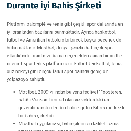
Durante İyi Bahis Şirketi
Platform, balompié ve tenis gibi çeşitli spor dallarında en
iyi oranlardan bazılarını sunmaktadır. Ayrıca basketbol,
futbol ve Amerikan futbolu gibi birçok başka seçenek de
bulunmaktadır. Mostbet, dünya genelinde birçok spor
etkinliğinde oranlar ve bahis seçenekleri sunan bir on the
internet spor bahis platformudur. Futbol, basketbol, tenis,
buz hokeyi gibi birçok farklı spor dalında geniş bir
yelpazeye sahiptir.
Mostbet, 2009 yılından bu yana faaliyet” “gösteren,
sahibi Venson Limited olan ve sektördeki en
güvenilir isimlerden biri haline gelen Kıbrıs merkezli
bir bahis şirketidir.
Mostbet uygulaması, bahisçilerin en kaliteli bahis