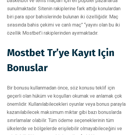
basketbol ve tenis maçları için en popüler pazarlarda
sunulmaktadır. Sitenin rakiplerine fark attığı konulardan
biri para spor bahislerinde bulunan iki özelliğidir. Maç
sırasında bahis çekimi ve canlı maç” “yayını olan bu iki
özellik Mostbet’i rakiplerinden ayırmaktadır.
Mostbet Tr’ye Kayıt Için
Bonuslar
Bir bonusu kullanmadan önce, söz konusu teklif için
geçerli olan hüküm ve koşulları okumak ve anlamak çok
önemlidir. Kullanılabilecekleri oyunlar veya bonus parayla
kazanılabilecek maksimum miktar gibi bazı bonuslarda
sınırlamalar olabilir. Tüm ödeme seçeneklerinin tüm
ülkelerde ve bölgelerde erişilebilir olmayabileceğini ve