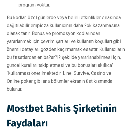
program yoktur.
Bu kodlar, özel günlerde veya belirli etkinlikler sırasında
dağıtılabilir empieza kullanıcının daha ?ok kazanmasına
olanak tanır. Bonus ve promosyon kodlarından
yararlanmak için çevrim şartları ve kullanım koşulları gibi
önemli detayları gözden kaçırmamak esastır. Kullanıcıların
bu fırsatlardan en ba?ar?l? şekilde yararlanabilmesi için,
güncel kuralları takip etmesi ve bu bonusları akıllıca”
“kullanması önerilmektedir. Line, Survive, Casino ve
Online poker gibi ana bölümler ekranın üst kısmında
bulunur.
Mostbet Bahis Şirketinin
Faydaları