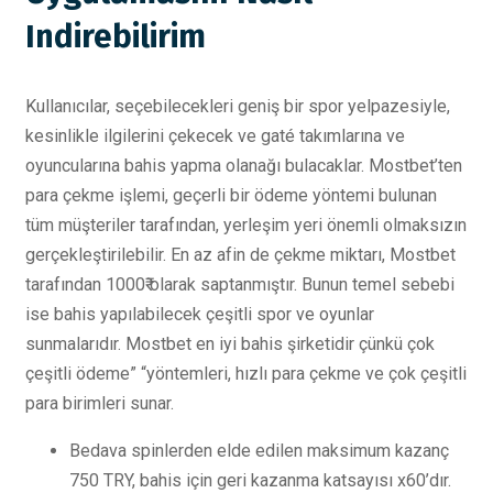
Indirebilirim
Kullanıcılar, seçebilecekleri geniş bir spor yelpazesiyle,
kesinlikle ilgilerini çekecek ve gaté takımlarına ve
oyuncularına bahis yapma olanağı bulacaklar. Mostbet’ten
para çekme işlemi, geçerli bir ödeme yöntemi bulunan
tüm müşteriler tarafından, yerleşim yeri önemli olmaksızın
gerçekleştirilebilir. En az afin de çekme miktarı, Mostbet
tarafından 1000₹ olarak saptanmıştır. Bunun temel sebebi
ise bahis yapılabilecek çeşitli spor ve oyunlar
sunmalarıdır. Mostbet en iyi bahis şirketidir çünkü çok
çeşitli ödeme” “yöntemleri, hızlı para çekme ve çok çeşitli
para birimleri sunar.
Bedava spinlerden elde edilen maksimum kazanç
750 TRY, bahis için geri kazanma katsayısı x60’dır.