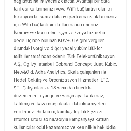
bağlantısına ihtiyacınız olacak. Avantajlı bir data
tarifesi kullanmanızı veya WiFi bağlantısı olan bir
lokasyonda iseniz daha iyi performans alabilmeniz
için WiFi bağlantısını kullanmanızı öneririz.
İkramiyeye konu olan eşya ve /veya hizmetin
bedeli içinde bulunan KDV+ÖTV gibi vergiler
dışındaki vergi ve diğer yasal yükümlülükler
talihliler tarafından ödenir. Türk Telekomünikasyon
A.Ş., Ogilvy İstanbul, Cobrand, Concept, Just, Kubix,
New&Old, Adba Analytics, Skala çalışanları ile
Hedef Çekiliş ve Organizasyon Hizmetleri LTD.
ŞTİ. Çalışanları ve 18 yaşından küçükler
düzenlenen piyango ve yarışmaya katılamaz,
katılmış ve kazanmış olsalar dahi ikramiyeleri
verilemez. Bir kurum, kuruluş, topluluk ya da
internet sitesi adına/adıyla kampanyaya katılan
kullanıcılar ödül kazanamaz ve kesinlikle hak iddia