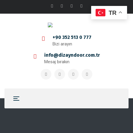
TR
+90 352 513 0 777
Bizi arayın
info@dizayndoor.com.tr
Mesaj bırakın