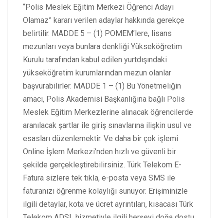
“Polis Meslek Eğitim Merkezi Öğrenci Adayı
Olamaz” kararı verilen adaylar hakkında gerekçe
belirtilir. MADDE 5 – (1) POMEM’lere, lisans
mezunları veya bunlara denkliği Yükseköğretim
Kurulu tarafından kabul edilen yurtdışındaki
yükseköğretim kurumlarından mezun olanlar
başvurabilirler. MADDE 1 – (1) Bu Yönetmeliğin
amacı, Polis Akademisi Başkanlığına bağlı Polis
Meslek Eğitim Merkezlerine alınacak öğrencilerde
aranılacak şartlar ile giriş sınavlarına ilişkin usul ve
esasları düzenlemektir. Ve daha bir çok işlemi
Online İşlem Merkezi’nden hızlı ve güvenli bir
şekilde gerçekleştirebilirsiniz. Türk Telekom E-
Fatura sizlere tek tıkla, e-posta veya SMS ile
faturanızı öğrenme kolaylığı sunuyor. Erişiminizle
ilgili detaylar, kota ve ücret ayrıntıları, kısacası Türk
Telekom ADSL hizmetiyle ilgili herşeyi doğa dostu