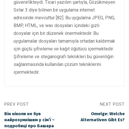
güvenirlikteydi. Ticari yazılım şartıyla, Gözükmeyen
Sırlar 3 diye bilinen bir uygulama internet
adresinde mevcuttur [82]. Bu uygulama JPEG, PNG,
BMP, HTML, ve wav dosyaları içindeki gizli
dosyalar için bir düzenek önermektedir. Bu
uygulamalar dosyaları tamamıyla ortadan kaldırmak
için güçlü şifreleme ve kağıt öğütücü içermektedir.
Şifreleme ve steganografi teknikleri bu güvenliğin
sağlanmasında kullanılan çözüm tekniklerini
içermektedir.
PREV POST
NEXT POST
Він ніколи не був
Omelge: Welche
найрозумнішим у сім’ї –
Alternativen Gibt Es?
подробиці про Башара