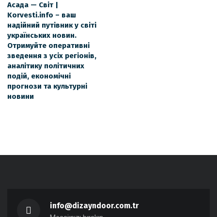
Асада — Світ |
Korvesti.info – ваш
надійний путівник у світі
українських новин.
Отримуйте оперативні
зведення з усіх регіонів,
аналітику політичних
подій, економічні
прогнози та культурні
новини
info@dizayndoor.com.tr