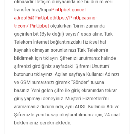
olmasıdır. İletişim dünyasında ise bu durum veri
transfer hızı/kapa
PinUpbet güncel
adres!5@PinUpbethttps://PinUpcasino-
tr.com/;PinUpbet
ölçülürken “birim zamanda
geçirilen bit (Byte değil) sayısı” esas alınır. Türk
Telekom İnternet bağlantınızdaki fiziksel hat
kaynaklı olmayan sorunlarınızı Türk Telekom’e
bildirmek için tıklayın. Şifrenizi unutmanız halinde
şifrenizi girdiğiniz sayfadaki ‘Şifremi Unuttum’
butonunu tıklayınız. Açılan sayfaya Kullanıcı Adınızı
ve GSM numaranızı girerek “Gönder” tuşuna
basınız. Yeni gelen şifre ile giriş ekranından tekrar
giriş yapmayı deneyiniz. Müşteri Hizmetleri’ni
aramamanız durumunda, aynı ADSL Kullanıcı Adı ve
Şifrenizle yeni hesap oluşturabilmeniz için, 24 saat
beklemeniz gerekmektedir.