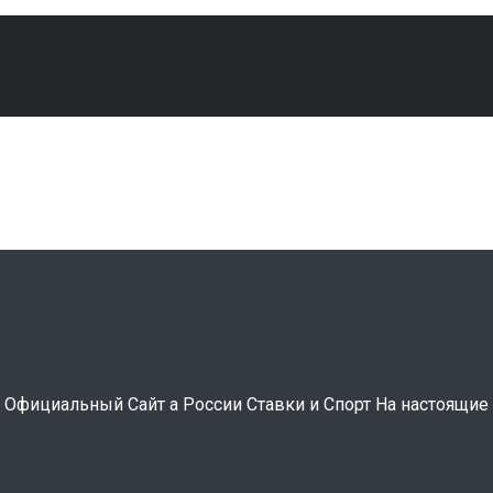
 Официальный Сайт а России Ставки и Спорт На настоящи