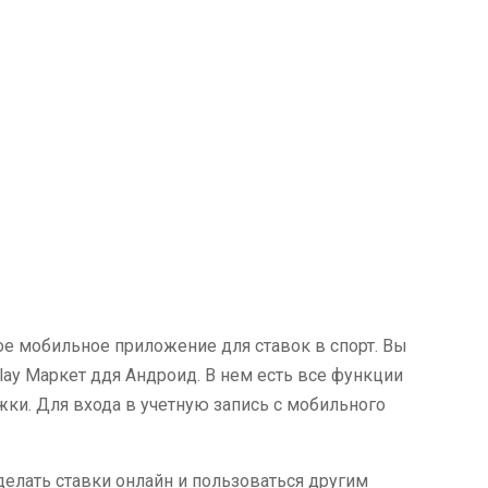
е мобильное приложение для ставок в спорт. Вы
Play Маркет ддя Андроид. В нем есть все функции
ки. Для входа в учетную запись с мобильного
делать ставки онлайн и пользоваться другим