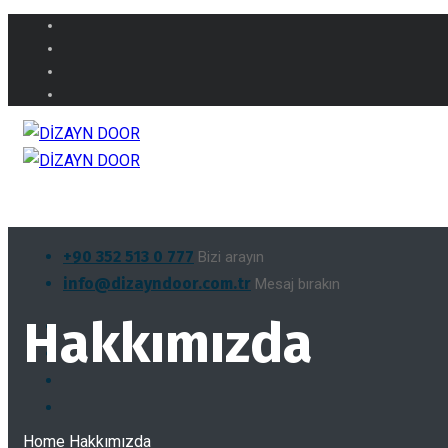
+90 352 513 0 777
Bizi arayın
info@dizayndoor.com.tr
Mesaj bırakın
Hakkımızda
Home
Hakkımızda