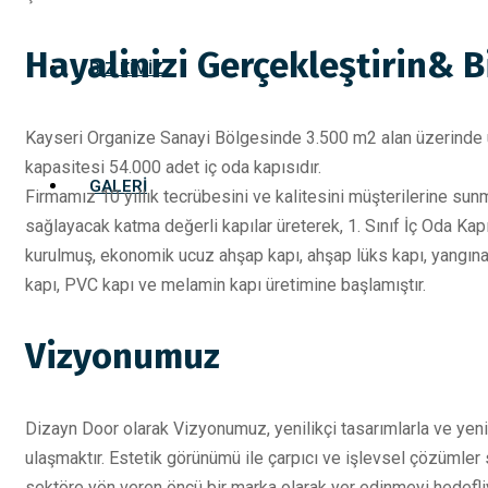
Hayalinizi Gerçekleştirin& 
BIZ KIMIZ
Kayseri Organize Sanayi Bölgesinde 3.500 m2 alan üzerinde ür
kapasitesi 54.000 adet iç oda kapısıdır.
GALERI
Firmamız 10 yıllık tecrübesini ve kalitesini müşterilerine sun
sağlayacak katma değerli kapılar üreterek, 1. Sınıf İç Oda Kapı
kurulmuş, ekonomik ucuz ahşap kapı, ahşap lüks kapı, yangına d
kapı, PVC kapı ve melamin kapı üretimine başlamıştır.
Vizyonumuz
Dizayn Door olarak Vizyonumuz, yenilikçi tasarımlarla ve yenil
ulaşmaktır. Estetik görünümü ile çarpıcı ve işlevsel çözümler
sektöre yön veren öncü bir marka olarak yer edinmeyi hedefli