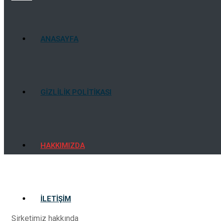
ANASAYFA
GIZLILIK POLITIKASI
HAKKIMIZDA
İLETIŞIM
Şirketimiz hakkında